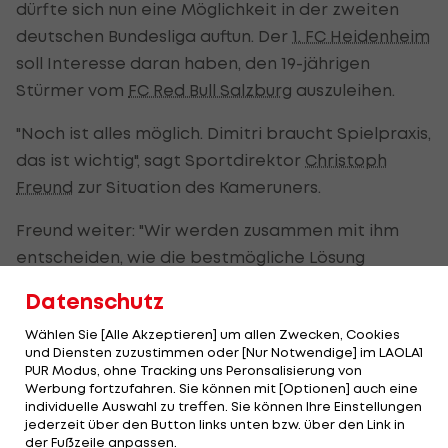
dürfte sich nun eine Möglichkeit in der zweiten
deutschen Bundesliga auftun. Der
1. FC Heidenheim
soll Interesse daran haben, den 19-jährigen
Stürmer vom
FC Red Bull Salzburg
auszuleihen.
"Noch ist alles möglich. Dimitri braucht Spielpraxis,
das ist wichtig", sagt Sportdirektor
Christoph
Freund
zur Situation des Kameruners.
Freund weiter: "Wir werden zusammen mit ihm
entscheiden, wie die bestmögliche Lösung
aussieht."
Datenschutz
Es wäre nicht das erste Leihgeschäft zwischen
Wählen Sie [Alle Akzeptieren] um allen Zwecken, Cookies
den "Bullen" und Heidenheim. Im vergangenen
und Diensten zuzustimmen oder [Nur Notwendige] im LAOLA1
PUR Modus, ohne Tracking uns Peronsalisierung von
Sommer wurde David Atanga verliehen, kam in
Werbung fortzufahren. Sie können mit [Optionen] auch eine
Deutschland
individuelle Auswahl zu treffen. Sie können Ihre Einstellungen
aber nicht zur gewünschten
jederzeit über den Button links unten bzw. über den Link in
Spielpraxis und wurde deshalb im Winter an
der Fußzeile anpassen.