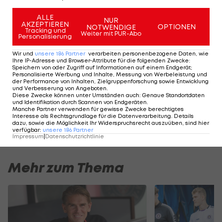
Mattersburg weitergegeben.
ALLE
NUR
AKZEPTIEREN
OPTIONEN
NOTWENDIGE
Auch der
SCR Altach
hofft darauf, Oberlin für das
Tracking und
Weiter mit PUR-Abo
Personalisierung
Frühjahr erneut auszuleihen. Der Youngster hat im
Herbst neun Treffer für die Vorarlberger erzielt.
Wir und
unsere
186
Partner
verarbeiten personenbezogene Daten, wie
Ihre IP-Adresse und Browser-Attribute für die folgenden Zwecke
:
Auch ein Verbleib in Salzburg scheint im Bereich
Speichern von oder Zugriff auf Informationen auf einem Endgerät;
Personalisierte Werbung und Inhalte, Messung von Werbeleistung und
des Möglichen zu liegen.
der Performance von Inhalten, Zielgruppenforschung sowie Entwicklung
und Verbesserung von Angeboten
.
Diese Zwecke können unter Umständen auch
:
Genaue Standortdaten
und Identifikation durch Scannen von Endgeräten
.
Manche Partner verwenden für gewisse Zwecke berechtigtes
Die unbeliebtesten Spieler in
La Liga
:
Interesse als Rechtsgrundlage für die Datenverarbeitung. Details
dazu, sowie die Möglichkeit Ihr Widerspruchsrecht auszuüben, sind hier
verfügbar
:
unsere
186
Partner
Impressum
|
Datenschutzrichtlinie
Mehr zum Thema