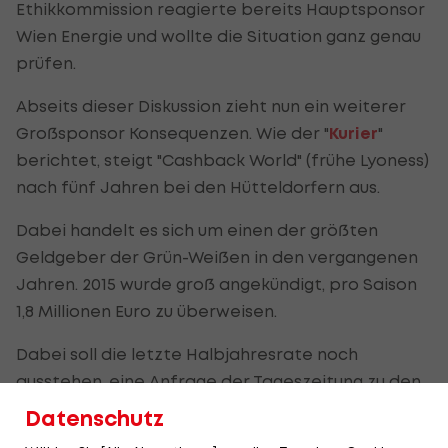
Ethikkommission reagierte bereits Hauptsponsor
Wien Energie und wollte die Situation ganz genau
prüfen.
Abseits dieser Diskussion zieht nun ein weiterer
Großsponsor Konsequenzen. Wie der "
Kurier
"
berichtet, steigt "Cashback World" (frühe Lyoness)
nach fünf Jahren bei den Hütteldorfern aus.
Dabei handelt es sich um einen der größten
Geldgeber der Grün-Weißen in den vergangenen
Jahren. 2015 wurde groß angekündigt, pro Saison
1,8 Millionen Euro zu überweisen.
Dabei soll die letzte Halbjahresrate noch
ausstehen, eine Anfrage der Tageszeitung zu den
Gründen des Ausstiegs blieb vorerst
Datenschutz
unbeantwortet. Geschäftsführer Wirtschaft