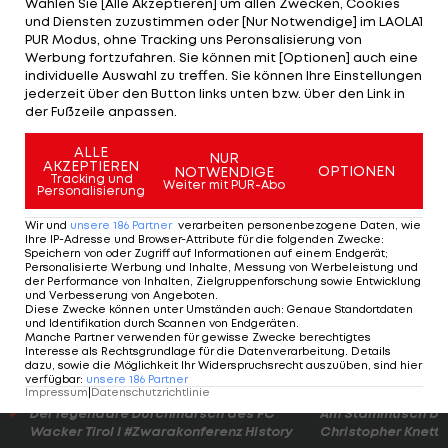
Wählen Sie [Alle Akzeptieren] um allen Zwecken, Cookies
Christoph Peschek hatte im Februar noch
und Diensten zuzustimmen oder [Nur Notwendige] im LAOLA1
Gespräche bestätigt und im Falle des Ausstiegs
PUR Modus, ohne Tracking uns Peronsalisierung von
Werbung fortzufahren. Sie können mit [Optionen] auch eine
von "Cashback World" gute Verhandlungen mit
individuelle Auswahl zu treffen. Sie können Ihre Einstellungen
einem Ersatz-Sponsor angekündigt - allerdings
jederzeit über den Button links unten bzw. über den Link in
der Fußzeile anpassen.
brach dann die Corona-Krise aus.
ALLE
NUR
Überraschend kommt dies für einen
AKZEPTIEREN
OPTIONEN
NOTWENDIGE
Tracking und
Weiter mit PUR-Abo
Verantwortungsträger Rapids nicht, da derzeit
Personalisierung
jedes Unternehmen froh sein würde, wenn man in
Wir und
unsere
186
Partner
verarbeiten personenbezogene Daten, wie
Ihre IP-Adresse und Browser-Attribute für die folgenden Zwecke
:
Zeiten wie diesen einen Sponsoring-Vertrag
Speichern von oder Zugriff auf Informationen auf einem Endgerät;
Personalisierte Werbung und Inhalte, Messung von Werbeleistung und
beenden könnte. Bisher "bezahlte" der
der Performance von Inhalten, Zielgruppenforschung sowie Entwicklung
und Verbesserung von Angeboten
.
Hauptsponsor den prominentesten Werbeplatz
Diese Zwecke können unter Umständen auch
:
Genaue Standortdaten
und Identifikation durch Scannen von Endgeräten
.
auf der Brust des Kapitäns - das war Stefan
Manche Partner verwenden für gewisse Zwecke berechtigtes
Schwab, dessen Vertrag am Montag endete.
Interesse als Rechtsgrundlage für die Datenverarbeitung. Details
dazu, sowie die Möglichkeit Ihr Widerspruchsrecht auszuüben, sind hier
verfügbar
:
unsere
186
Partner
Impressum
|
Datenschutzrichtlinie
Der legendäre Durchmarsch des FC
Am Stammtisch bei
Wacker Tirol I #Zwarakonferenz History
Christopher Knett