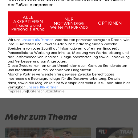
der Fußzeile anpassen.
Jahr ist, jubelt über den dritten Sieg in der
Meisterschaft in Folge und schiebt sich auf den
ALLE
NUR
AKZEPTIEREN
zehnten Rang. Der
GAK
ist aktuell Fünfter.
OPTIONEN
NOTWENDIGE
Tracking und
Weiter mit PUR-Abo
Personalisierung
2. Liga - Spielplan und Ergebnisse >>>
Wir und
unsere
186
Partner
verarbeiten personenbezogene Daten, wie
Ihre IP-Adresse und Browser-Attribute für die folgenden Zwecke
:
Speichern von oder Zugriff auf Informationen auf einem Endgerät;
2. Liga - Tabelle >>>
Personalisierte Werbung und Inhalte, Messung von Werbeleistung und
der Performance von Inhalten, Zielgruppenforschung sowie Entwicklung
und Verbesserung von Angeboten
.
Diese Zwecke können unter Umständen auch
:
Genaue Standortdaten
Der legendäre Durchmarsch des FC
Am Stammtisch bei
und Identifikation durch Scannen von Endgeräten
.
Wacker Tirol I #Zwarakonferenz History
Christopher Knett
Manche Partner verwenden für gewisse Zwecke berechtigtes
Interesse als Rechtsgrundlage für die Datenverarbeitung. Details
Zwarakonferenz
Stammtisch
dazu, sowie die Möglichkeit Ihr Widerspruchsrecht auszuüben, sind hier
verfügbar
:
unsere
186
Partner
Impressum
|
Datenschutzrichtlinie
Mehr zum Thema