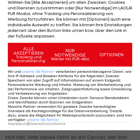
Wählen Sie [Alle Akzeptieren] um allen Zwecken, Cookies
und Diensten zuzustimmen oder [Nur Notwendige] im LAOLA1
Dazu kommt, dass der Vertrag des Österreichers
PUR Modus, ohne Tracking uns Peronsalisierung von
Werbung fortzufahren. Sie können mit [Optionen] auch eine
2014 ausläuft und er zum Unrestricted Free Agent
individuelle Auswahl zu treffen. Sie können Ihre Einstellungen
wird. Colorado würde seinen Salary-Cap mit
jederzeit über den Button links unten bzw. über den Link in
der Fußzeile anpassen.
Vaneks Millionenvertrag nicht lange belasten und
für Buffalo werden sich nicht mehr allzu viele
ALLE
NUR
AKZEPTIEREN
Möglichkeiten ergeben, etwas für den Stürmer zu
OPTIONEN
NOTWENDIGE
Tracking und
Weiter mit PUR-Abo
Personalisierung
bekommen.
Wir und
unsere
186
Partner
verarbeiten personenbezogene Daten, wie
Stastny wäre ideal
Ihre IP-Adresse und Browser-Attribute für die folgenden Zwecke
:
Speichern von oder Zugriff auf Informationen auf einem Endgerät;
Personalisierte Werbung und Inhalte, Messung von Werbeleistung und
Sind die Tage von Vanek bei den Sabres also
der Performance von Inhalten, Zielgruppenforschung sowie Entwicklung
und Verbesserung von Angeboten
.
wirklich gezählt? Schwer vorstellbar.
Diese Zwecke können unter Umständen auch
:
Genaue Standortdaten
und Identifikation durch Scannen von Endgeräten
.
Manche Partner verwenden für gewisse Zwecke berechtigtes
Es lag nicht nur an Vanek selbst, dass seine
Interesse als Rechtsgrundlage für die Datenverarbeitung. Details
dazu, sowie die Möglichkeit Ihr Widerspruchsrecht auszuüben, sind hier
Torausbeute niedriger wurde, vor allem wenn man
verfügbar
:
unsere
186
Partner
Impressum
|
Datenschutzrichtlinie
keine Danny Briere und Chris Drury mehr neben
sich hat. Was Vanek fehlt ist ein Center, der ihm