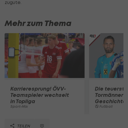
zugute.
Mehr zum Thema
Karrieresprung! ÖVV-
Die teuerst
Teamspieler wechselt
Tormänner d
in Topliga
Geschichte
Sport-Mix
Fußball
TEILEN