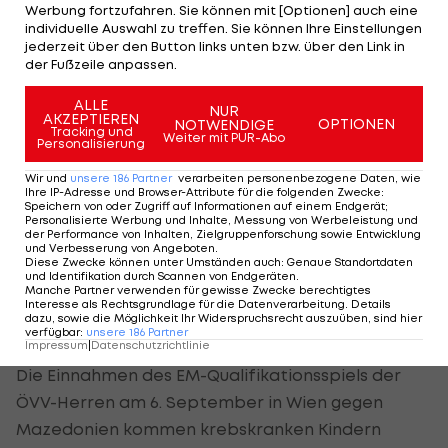
Werbung fortzufahren. Sie können mit [Optionen] auch eine
Die
Champions League
2012/13 wird in einem
individuelle Auswahl zu treffen. Sie können Ihre Einstellungen
jederzeit über den Button links unten bzw. über den Link in
neuen Format ausgespielt. Das Feld wurde von 24
der Fußzeile anpassen.
auf 28 Clubs aufgestockt.
ALLE
NUR
AKZEPTIEREN
OPTIONEN
NOTWENDIGE
Die Gruppen-Sieger sowie die fünf besten -
Tracking und
Weiter mit PUR-Abo
Personalisierung
Zweiten der sieben Pools steigen in die K.o.-Phase
auf. In dieser werden dann jene drei Teams
Wir und
unsere
186
Partner
verarbeiten personenbezogene Daten, wie
Ihre IP-Adresse und Browser-Attribute für die folgenden Zwecke
:
ermittelt, die mit dem Veranstalter (noch offen)
Speichern von oder Zugriff auf Informationen auf einem Endgerät;
Personalisierte Werbung und Inhalte, Messung von Werbeleistung und
die Teilnehmer des Final Four bilden.
der Performance von Inhalten, Zielgruppenforschung sowie Entwicklung
und Verbesserung von Angeboten
.
Diese Zwecke können unter Umständen auch
:
Genaue Standortdaten
Im Rahmen der Auslosung präsentierte der
und Identifikation durch Scannen von Endgeräten
.
Manche Partner verwenden für gewisse Zwecke berechtigtes
heimische Verband (ÖVV) auch ein Charity-
Interesse als Rechtsgrundlage für die Datenverarbeitung. Details
dazu, sowie die Möglichkeit Ihr Widerspruchsrecht auszuüben, sind hier
Projekt.
verfügbar
:
unsere
186
Partner
Impressum
|
Datenschutzrichtlinie
Die Einnahmen des EM-Qualifikationsspiels der
ÖVV-Herren am 6. September in Wien gegen
Mazedonien kommen krebskranken Kindern