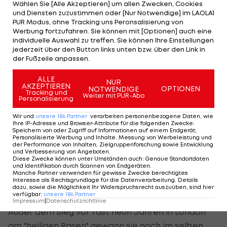
Wählen Sie [Alle Akzeptieren] um allen Zwecken, Cookies
und Diensten zuzustimmen oder [Nur Notwendige] im LAOLA1
Es war der erste Major-Titel der damals 17-
PUR Modus, ohne Tracking uns Peronsalisierung von
jährigen Russin. Die mittlerweile 26-Jährige hält
Werbung fortzufahren. Sie können mit [Optionen] auch eine
individuelle Auswahl zu treffen. Sie können Ihre Einstellungen
bei - vergleichsweise - nur vier Grand-Slam-Titeln,
jederzeit über den Button links unten bzw. über den Link in
hat aber doch schon jedes der vier Majors
der Fußzeile anpassen.
gewonnen.
ALLE
NUR
AKZEPTIEREN
OPTIONEN
NOTWENDIGE
Der letzte ihr fehlende Triumph gelang ihr vor
Tracking und
Weiter mit PUR-Abo
Personalisierung
einem Jahr in Paris, gegen Williams geht es also an
Wir und
unsere
186
Partner
verarbeiten personenbezogene Daten, wie
die Titelverteidigung.
Ihre IP-Adresse und Browser-Attribute für die folgenden Zwecke
:
Speichern von oder Zugriff auf Informationen auf einem Endgerät;
Personalisierte Werbung und Inhalte, Messung von Werbeleistung und
Williams im Head-2-Head voran
der Performance von Inhalten, Zielgruppenforschung sowie Entwicklung
und Verbesserung von Angeboten
.
Diese Zwecke können unter Umständen auch
:
Genaue Standortdaten
Im Head-to-Head mit Williams sieht es allerdings
und Identifikation durch Scannen von Endgeräten
.
Manche Partner verwenden für gewisse Zwecke berechtigtes
gar nicht gut für die weltweit reichste Sportlerin
Interesse als Rechtsgrundlage für die Datenverarbeitung. Details
dazu, sowie die Möglichkeit Ihr Widerspruchsrecht auszuüben, sind hier
aus, liegt sie doch 2:13 zurück.
verfügbar
:
unsere
186
Partner
Impressum
|
Datenschutzrichtlinie
Außer dem Sieg vor fast neun Jahren in London
am "heiligen Rasen" gewann sie noch im selben