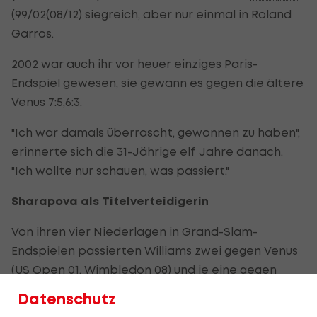
(99/02(08/12) siegreich, aber nur einmal in Roland
Garros.
2002 war auch ihr vor heuer einziges Paris-
Endspiel gewesen, sie gewann es gegen die ältere
Venus 7:5,6:3.
"Ich war damals überrascht, gewonnen zu haben",
erinnerte sich die 31-Jährige elf Jahre danach.
"Ich wollte nur schauen, was passiert."
Sharapova als Titelverteidigerin
Von ihren vier Niederlagen in Grand-Slam-
Endspielen passierten Williams zwei gegen Venus
(
US Open
01,
Wimbledon
08) und je eine gegen
Samantha Stosur (US Open 11) und Sharapova
Datenschutz
(Wimbledon 04).