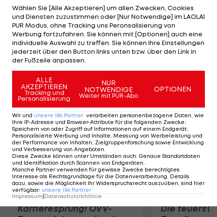
nichts, Novak Djokovic (SRB/16.785) führt überlegen
Wählen Sie [Alle Akzeptieren] um allen Zwecken, Cookies
und Diensten zuzustimmen oder [Nur Notwendige] im LAOLA1
vor Andy Murray (GBR/8.250) und Roger Federer
PUR Modus, ohne Tracking uns Peronsalisierung von
(SUI/7.930). Erste-Bank-Open-Sieger David Ferrer
Werbung fortzufahren. Sie können mit [Optionen] auch eine
individuelle Auswahl zu treffen. Sie können Ihre Einstellungen
(ESP/8.) kommt Landsmann Rafael Nadal (7.) bis
jederzeit über den Button links unten bzw. über den Link in
auf 205 Punkte nahe, Finalist Steve Johnson
der Fußzeile anpassen.
(USA/zuletzt 47.) ist nun 33.
ALLE
NUR
AKZEPTIEREN
OPTIONEN
NOTWENDIGE
Mehr zum Thema
Tracking und
Weiter mit PUR-Abo
Personalisierung
Wir und
unsere
186
Partner
verarbeiten personenbezogene Daten, wie
Ihre IP-Adresse und Browser-Attribute für die folgenden Zwecke
:
Speichern von oder Zugriff auf Informationen auf einem Endgerät;
Personalisierte Werbung und Inhalte, Messung von Werbeleistung und
der Performance von Inhalten, Zielgruppenforschung sowie Entwicklung
und Verbesserung von Angeboten
.
Diese Zwecke können unter Umständen auch
:
Genaue Standortdaten
und Identifikation durch Scannen von Endgeräten
.
Manche Partner verwenden für gewisse Zwecke berechtigtes
Interesse als Rechtsgrundlage für die Datenverarbeitung. Details
dazu, sowie die Möglichkeit Ihr Widerspruchsrecht auszuüben, sind hier
verfügbar
:
unsere
186
Partner
Impressum
|
Datenschutzrichtlinie
Karrieresprung! ÖVV-
Die teuerst