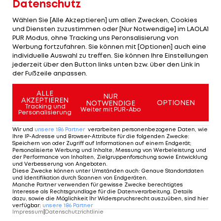
Datenschutz
Wachstumshormon-Dopings positiv getestet
wurde. Das Gericht wies die Klage zurück, da der
Wählen Sie [Alle Akzeptieren] um allen Zwecken, Cookies
und Diensten zuzustimmen oder [Nur Notwendige] im LAOLA1
NADA der Nachweis nicht gelungen sei, dass
PUR Modus, ohne Tracking uns Peronsalisierung von
Sinkewitz gegen die Anti-Doping-Bestimmungen
Werbung fortzufahren. Sie können mit [Optionen] auch eine
individuelle Auswahl zu treffen. Sie können Ihre Einstellungen
verstoßen habe. Die Anti-Doping-Agentur bringt
jederzeit über den Button links unten bzw. über den Link in
den Fall nun vor das Internationale
der Fußzeile anpassen.
Sportschiedsgericht.
ALLE
NUR
AKZEPTIEREN
OPTIONEN
NOTWENDIGE
Tracking und
Mehr zum Thema
Weiter mit PUR-Abo
Personalisierung
Wir und
unsere
186
Partner
verarbeiten personenbezogene Daten, wie
Ihre IP-Adresse und Browser-Attribute für die folgenden Zwecke
:
Speichern von oder Zugriff auf Informationen auf einem Endgerät;
Personalisierte Werbung und Inhalte, Messung von Werbeleistung und
der Performance von Inhalten, Zielgruppenforschung sowie Entwicklung
und Verbesserung von Angeboten
.
Diese Zwecke können unter Umständen auch
:
Genaue Standortdaten
und Identifikation durch Scannen von Endgeräten
.
Manche Partner verwenden für gewisse Zwecke berechtigtes
Interesse als Rechtsgrundlage für die Datenverarbeitung. Details
dazu, sowie die Möglichkeit Ihr Widerspruchsrecht auszuüben, sind hier
verfügbar
:
unsere
186
Partner
Impressum
|
Datenschutzrichtlinie