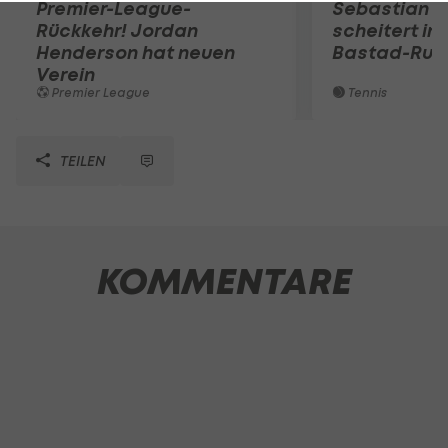
Premier-League-
Sebastian O
Rückkehr! Jordan
scheitert in
Henderson hat neuen
Bastad-Run
Verein
Premier League
Tennis
TEILEN
KOMMENTARE