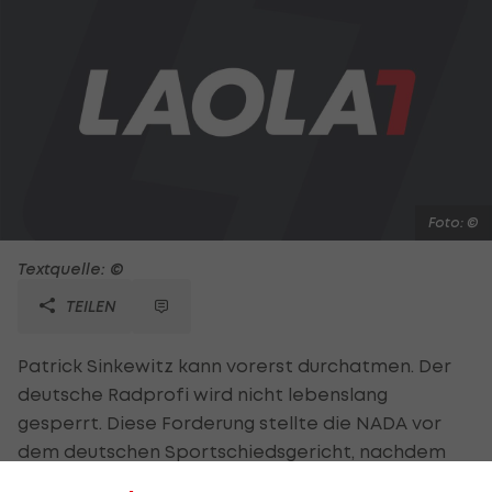
Foto: ©
Textquelle: ©
TEILEN
Patrick Sinkewitz kann vorerst durchatmen. Der
deutsche Radprofi wird nicht lebenslang
gesperrt. Diese Forderung stellte die NADA vor
dem deutschen Sportschiedsgericht, nachdem
der 31-Jährige wegen angeblichen