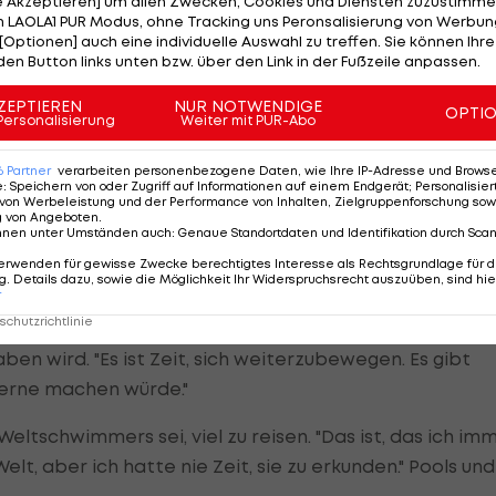
le Akzeptieren] um allen Zwecken, Cookies und Diensten zuzustimme
 LAOLA1 PUR Modus, ohne Tracking uns Peronsalisierung von Werbung
[Optionen] auch eine individuelle Auswahl zu treffen. Sie können Ihre
den Button links unten bzw. über den Link in der Fußzeile anpassen.
ied nicht mehr halten und beneidete dabei seinen
ZEPTIEREN
NUR NOTWENDIGE
OPTI
 hat gesagt, dass es unfair sei, da ich meine Tränen
Personalisierung
Weiter mit PUR-Abo
ps schmunzelnd.
6
Partner
verarbeiten personenbezogene Daten, wie Ihre IP-Adresse und Browser-
e
:
Speichern von oder Zugriff auf Informationen auf einem Endgerät; Personalisi
r all die Jahre einiges mit mir mitgemacht." Könnte
von Werbeleistung und der Performance von Inhalten, Zielgruppenforschung sow
g von Angeboten
.
hlaufen, würde er nichts anders machen.
nnen unter Umständen auch
:
Genaue Standortdaten und Identifikation durch Sca
erwenden für gewisse Zwecke berechtigtes Interesse als Rechtsgrundlage für d
. Details dazu, sowie die Möglichkeit Ihr Widerspruchsrecht auszuüben, sind hie
r
chutzrichtlinie
uen Betätigungsfeldern umsehen, womit der 27-fache
en wird. "Es ist Zeit, sich weiterzubewegen. Es gibt
gerne machen würde."
ltschwimmers sei, viel zu reisen. "Das ist, das ich im
Welt, aber ich hatte nie Zeit, sie zu erkunden." Pools und