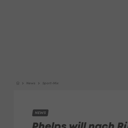
News
Sport-Mix
NEWS
Phelps will nach Rü