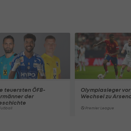
e teuersten ÖFB-
Olympiasieger vor
ormänner der
Wechsel zu Arsena
eschichte
ußball
Premier League