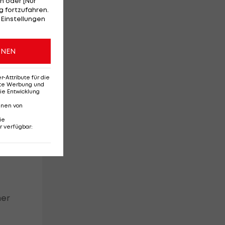
n oder [Nur
 fortzufahren.
 Einstellungen
ONEN
Attribute für die
erte Werbung und
ie Entwicklung
nnen von
ie
r verfügbar
:
mer