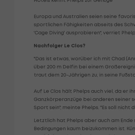
Hotels kennt Phelps zur Genüge
Europa und Australien seien seine favor
sportlichen Fähigkeiten abseits des Sch
'Cage Diving' ausprobieren", verriet Phelp
Nachfolger Le Clos?
"Das ist etwas, worüber ich mit Chad (An
über 200 m Delfin bei einem Großereigni
traut dem 20-Jährigen zu, in seine Fußst
Auf Le Clos hält Phelps auch viel, da er i
Ganzkörperanzüge bei anderen seiner se
Sport sein", meinte Phelps. "Es soll nic
Letztlich hat Phelps aber auch am Ende 
Bedingungen kaum beizukommen ist. Künf