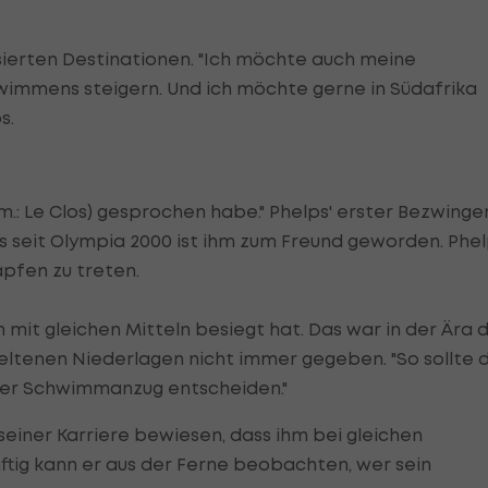
isierten Destinationen. "Ich möchte auch meine
wimmens steigern. Und ich möchte gerne in Südafrika
s.
m.: Le Clos) gesprochen habe." Phelps' erster Bezwinge
s seit Olympia 2000 ist ihm zum Freund geworden. Phe
apfen zu treten.
hn mit gleichen Mitteln besiegt hat. Das war in der Ära 
ltenen Niederlagen nicht immer gegeben. "So sollte 
ht der Schwimmanzug entscheiden."
seiner Karriere bewiesen, dass ihm bei gleichen
tig kann er aus der Ferne beobachten, wer sein