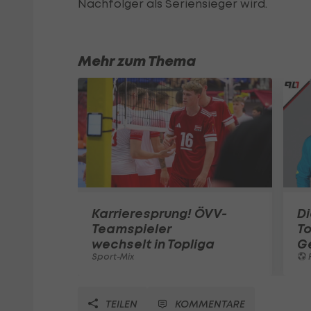
Nachfolger als Seriensieger wird.
Mehr zum Thema
Karrieresprung! ÖVV-
Di
Teamspieler
T
wechselt in Topliga
G
Sport-Mix
F
TEILEN
KOMMENTARE