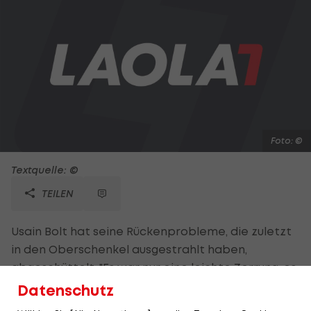
Foto: ©
Textquelle: ©
TEILEN
Usain Bolt hat seine Rückenprobleme, die zuletzt
in den Oberschenkel ausgestrahlt haben,
abgeschüttelt. "Es war nur eine leichte Zerrung, es
handelte sich nie um ein ernsthaftes Problem.
Datenschutz
Aber die Absage des Starts, am 20. Juli in Monte