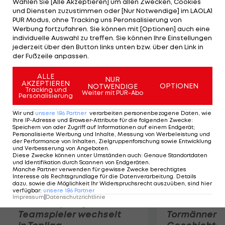
Wählen Sie [Alle Akzeptieren] um allen Zwecken, Cookies
Carlo bleibt bestehen", erklärt sein Manager Ricky
und Diensten zuzustimmen oder [Nur Notwendige] im LAOLA1
Simms im "Daily Telegraph". Der Weltrekord-
PUR Modus, ohne Tracking uns Peronsalisierung von
Werbung fortzufahren. Sie können mit [Optionen] auch eine
Sprinter ist vergangene Woche nach München
individuelle Auswahl zu treffen. Sie können Ihre Einstellungen
geflogen, um sich dort von Dr. Hans-Wilhelm
jederzeit über den Button links unten bzw. über den Link in
der Fußzeile anpassen.
Müller-Wohlfahrt behandeln zu lassen.
ALLE
NUR
AKZEPTIEREN
Mehr zum Thema
OPTIONEN
NOTWENDIGE
Tracking und
Weiter mit PUR-Abo
Personalisierung
Wir und
unsere
186
Partner
verarbeiten personenbezogene Daten, wie
Ihre IP-Adresse und Browser-Attribute für die folgenden Zwecke
:
Speichern von oder Zugriff auf Informationen auf einem Endgerät;
Personalisierte Werbung und Inhalte, Messung von Werbeleistung und
der Performance von Inhalten, Zielgruppenforschung sowie Entwicklung
und Verbesserung von Angeboten
.
Diese Zwecke können unter Umständen auch
:
Genaue Standortdaten
und Identifikation durch Scannen von Endgeräten
.
Manche Partner verwenden für gewisse Zwecke berechtigtes
Interesse als Rechtsgrundlage für die Datenverarbeitung. Details
dazu, sowie die Möglichkeit Ihr Widerspruchsrecht auszuüben, sind hier
verfügbar
:
unsere
186
Partner
Impressum
|
Datenschutzrichtlinie
Karrieresprung! ÖVV-
Die teuerst
Teamspieler wechselt
Tormänner d