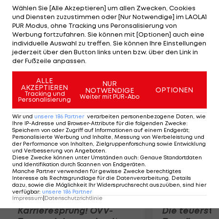
zweiten Abschnitt haben die Japaner unzählige
Wählen Sie [Alle Akzeptieren] um allen Zwecken, Cookies
und Diensten zuzustimmen oder [Nur Notwendige] im LAOLA1
Großchancen auf den zweiten Treffer, am Ende
PUR Modus, ohne Tracking uns Peronsalisierung von
bleibt es aber beim 1:0 für den Außenseiter. Die
Werbung fortzufahren. Sie können mit [Optionen] auch eine
individuelle Auswahl zu treffen. Sie können Ihre Einstellungen
Gruppengegner von Mata und Co., Honduras und
jederzeit über den Button links unten bzw. über den Link in
Marokko, trennen sich 2:2, Mexiko gegen Südkorea
der Fußzeile anpassen.
endet torlos.
ALLE
NUR
AKZEPTIEREN
OPTIONEN
NOTWENDIGE
Mehr zum Thema
Tracking und
Weiter mit PUR-Abo
Personalisierung
Wir und
unsere
186
Partner
verarbeiten personenbezogene Daten, wie
Ihre IP-Adresse und Browser-Attribute für die folgenden Zwecke
:
Speichern von oder Zugriff auf Informationen auf einem Endgerät;
Personalisierte Werbung und Inhalte, Messung von Werbeleistung und
der Performance von Inhalten, Zielgruppenforschung sowie Entwicklung
und Verbesserung von Angeboten
.
Diese Zwecke können unter Umständen auch
:
Genaue Standortdaten
und Identifikation durch Scannen von Endgeräten
.
Manche Partner verwenden für gewisse Zwecke berechtigtes
Interesse als Rechtsgrundlage für die Datenverarbeitung. Details
dazu, sowie die Möglichkeit Ihr Widerspruchsrecht auszuüben, sind hier
verfügbar
:
unsere
186
Partner
Impressum
|
Datenschutzrichtlinie
Karrieresprung! ÖVV-
Die teuerst