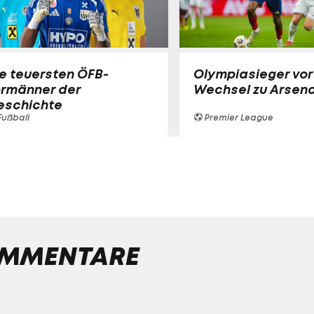
e teuersten ÖFB-
Olympiasieger vor
ormänner der
Wechsel zu Arsena
eschichte
ußball
Premier League
MMENTARE