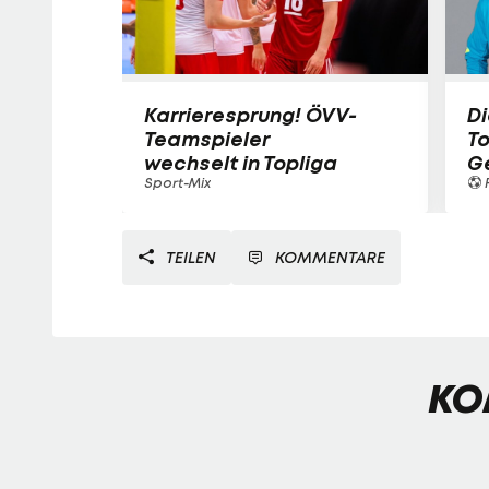
Karrieresprung! ÖVV-
Di
Teamspieler
T
wechselt in Topliga
G
Sport-Mix
F
TEILEN
KOMMENTARE
KO