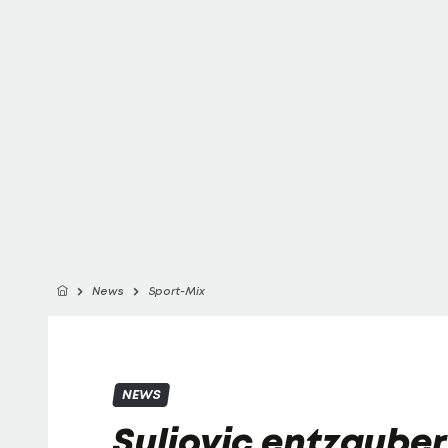
News
Sport-Mix
NEWS
Suljovic entzaube