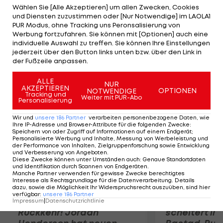
16 der Rangliste sind 2012 in London mit dabei. Der
Wählen Sie [Alle Akzeptieren] um allen Zwecken, Cookies
und Diensten zuzustimmen oder [Nur Notwendige] im LAOLA1
Punktepolster ist aber bescheiden: Der Vorsprung
PUR Modus, ohne Tracking uns Peronsalisierung von
auf Rang 17 beträgt nur 130 Zähler. Doris und
Werbung fortzufahren. Sie können mit [Optionen] auch eine
individuelle Auswahl zu treffen. Sie können Ihre Einstellungen
Stefanie Schwaiger liegen als Zehnte klar auf
jederzeit über den Button links unten bzw. über den Link in
Quali-Kurs.
der Fußzeile anpassen.
ALLE
Mehr zum Thema
NUR
AKZEPTIEREN
OPTIONEN
NOTWENDIGE
Tracking und
Weiter mit PUR-Abo
Personalisierung
Wir und
unsere
186
Partner
verarbeiten personenbezogene Daten, wie
Ihre IP-Adresse und Browser-Attribute für die folgenden Zwecke
:
Speichern von oder Zugriff auf Informationen auf einem Endgerät;
Personalisierte Werbung und Inhalte, Messung von Werbeleistung und
der Performance von Inhalten, Zielgruppenforschung sowie Entwicklung
und Verbesserung von Angeboten
.
Diese Zwecke können unter Umständen auch
:
Genaue Standortdaten
und Identifikation durch Scannen von Endgeräten
.
Manche Partner verwenden für gewisse Zwecke berechtigtes
Interesse als Rechtsgrundlage für die Datenverarbeitung. Details
dazu, sowie die Möglichkeit Ihr Widerspruchsrecht auszuüben, sind hier
verfügbar
:
unsere
186
Partner
Premier-League-
Sebastian O
Impressum
|
Datenschutzrichtlinie
Rückkehr! Jordan
scheitert in