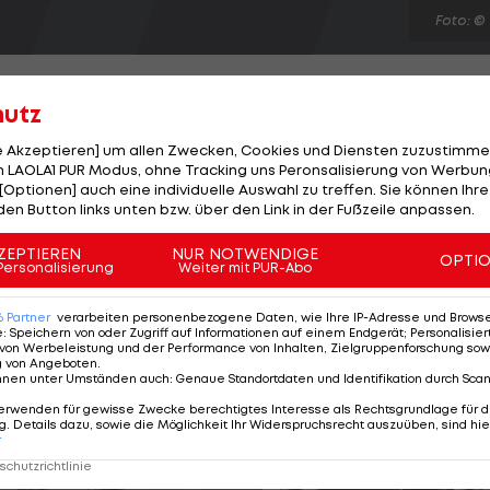
Foto: ©
hutz
le Akzeptieren] um allen Zwecken, Cookies und Diensten zuzustimme
 LAOLA1 PUR Modus, ohne Tracking uns Peronsalisierung von Werbung
s: Small Forward Michael Kidd-Gilchrist fällt für rund
[Optionen] auch eine individuelle Auswahl zu treffen. Sie können Ihre
r des Teams wurde am Dienstag an der rechten Schult
den Button links unten bzw. über den Link in der Fußzeile anpassen.
on-Spiel gegen Orlando das Labrum gerissen und die
ZEPTIEREN
NUR NOTWENDIGE
OPTI
teve Clifford wird Nicolas Batum mehr als geplant auf
Personalisierung
Weiter mit PUR-Abo
ition auf der Zwei, für die P.J. Hairston und Jeremy L
6
Partner
verarbeiten personenbezogene Daten, wie Ihre IP-Adresse und Browser-
e
:
Speichern von oder Zugriff auf Informationen auf einem Endgerät; Personalisi
von Werbeleistung und der Performance von Inhalten, Zielgruppenforschung sow
g von Angeboten
.
nnen unter Umständen auch
:
Genaue Standortdaten und Identifikation durch Sca
erwenden für gewisse Zwecke berechtigtes Interesse als Rechtsgrundlage für d
. Details dazu, sowie die Möglichkeit Ihr Widerspruchsrecht auszuüben, sind hie
r
chutzrichtlinie