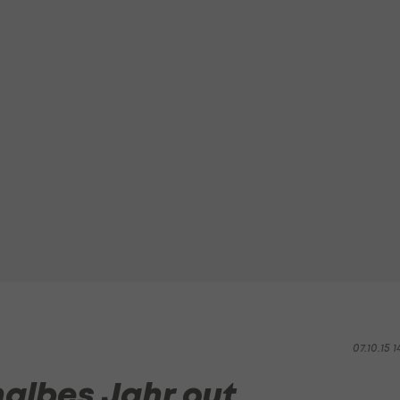
07.10.15 1
albes Jahr out