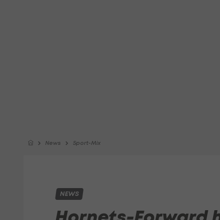
News
Sport-Mix
NEWS
Hornets-Forward h