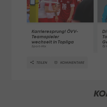
Karrieresprung! ÖVV-
Di
Teamspieler
T
wechselt in Topliga
G
Sport-Mix
F
TEILEN
KOMMENTARE
KO