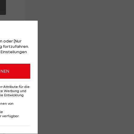
n oder [Nur
 fortzufahren.
 Einstellungen
er
ONEN
amb
Attribute für die
erte Werbung und
ie Entwicklung
nnen von
ie
r verfügbar
:
Red-Bull-Rückkehr?
Ten