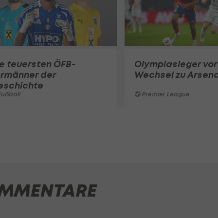
e teuersten ÖFB-
Olympiasieger vor
ormänner der
Wechsel zu Arsena
eschichte
ußball
Premier League
MMENTARE