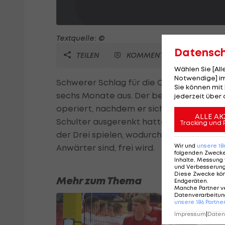
Textquelle: ©
Datensc
TEILEN
KOMMENTARE
Wählen Sie [Al
Notwendige] im
Schwerer Schlag für die Charlotte Hornet
Sie können mit 
sechs Monate aus. Der beste Verteidige
jederzeit über 
operiert, nachdem er sich beim Preseas
ALLE AK
Schulter ausgerenkt hatte. Laut Coach S
Tracking und 
der Drei spielen, wodurch die Starter-Pos
Wir und
unsere
18
Anwärter sind, frei wird.
folgenden Zweck
Inhalte, Messung 
und Verbesserun
Diese Zwecke kö
Mehr zum Thema
Endgeräten
.
Manche Partner v
Datenverarbeitung
unsere
186
Partne
Impressum
|
Datens