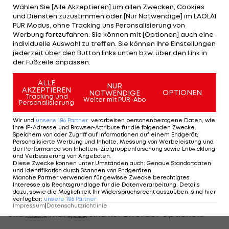
Wählen Sie [Alle Akzeptieren] um allen Zwecken, Cookies
denn, dass sich das nicht ändern kann", schätzte
und Diensten zuzustimmen oder [Nur Notwendige] im LAOLA1
Crutchlow ein. Zunächst einmal wird er aber noch
PUR Modus, ohne Tracking uns Peronsalisierung von
Werbung fortzufahren. Sie können mit [Optionen] auch eine
abwarten.
individuelle Auswahl zu treffen. Sie können Ihre Einstellungen
jederzeit über den Button links unten bzw. über den Link in
Bei Yamaha steht Ben Spies mit Saisonende vor
der Fußzeile anpassen.
dem Aus. Crutchlow duelliert sich derzeit mit
ALLE
NUR
seinem Tech3-Teamkollegen
Andrea Dovizioso
um
AKZEPTIEREN
OPTIONEN
NOTWENDIGE
Tracking und
die Nachfolge des US-Amerikaners.
Weiter mit PUR-Abo
Personalisierung
Wir und
unsere
186
Partner
verarbeiten personenbezogene Daten, wie
Stoner fordert Marquez
Ihre IP-Adresse und Browser-Attribute für die folgenden Zwecke
:
Speichern von oder Zugriff auf Informationen auf einem Endgerät;
Personalisierte Werbung und Inhalte, Messung von Werbeleistung und
Die zweite große Personalie in der
MotoGP
ist das
der Performance von Inhalten, Zielgruppenforschung sowie Entwicklung
und Verbesserung von Angeboten
.
Erbe von Casey Stoner. Seit dieser in Le Mans
Diese Zwecke können unter Umständen auch
:
Genaue Standortdaten
und Identifikation durch Scannen von Endgeräten
.
bekanntgab, dass er mit dem Ende der Saison
Manche Partner verwenden für gewisse Zwecke berechtigtes
zurücktreten wird, stellt sich die Frage nach seiner
Interesse als Rechtsgrundlage für die Datenverarbeitung. Details
dazu, sowie die Möglichkeit Ihr Widerspruchsrecht auszuüben, sind hier
Nachfolge im
Honda
-Werksteam.
Valentino Rossi
verfügbar
:
unsere
186
Partner
Impressum
|
Datenschutzrichtlinie
und
Marc Marquez
sind nur zwei der Optionen.