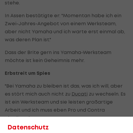
stehe.
In Assen bestätigte er: "Momentan habe ich ein
Zwei-Jahres-Angebot von einem Werksteam,
aber nicht Yamaha und ich warte erst einmal ab,
was deren Plan ist."
Dass der Brite gern ins Yamaha-Werksteam
möchte ist kein Geheimnis mehr.
Erbstreit um Spies
"Bei Yamaha zu bleiben ist das, was ich will, aber
es stört mich auch nicht zu
Ducati
zu wechseln. Es
ist ein Werksteam und sie leisten großartige
Arbeit und ich muss eben Pro und Contra
abwägen."
Datenschutz
"Momentan sind sie nicht schnell, aber wer sagt