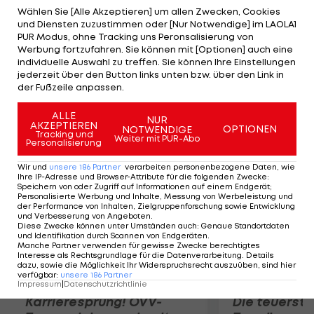
der 28-Jährige, dass er nach seinem Wechsel von
Wählen Sie [Alle Akzeptieren] um allen Zwecken, Cookies
und Diensten zuzustimmen oder [Nur Notwendige] im LAOLA1
McLaren zu Mercedes noch kein Vertrauen in das
PUR Modus, ohne Tracking uns Peronsalisierung von
neue Auto gefunden habe. "Das Setup und die
Werbung fortzufahren. Sie können mit [Optionen] auch eine
individuelle Auswahl zu treffen. Sie können Ihre Einstellungen
Bremsen sind sehr unterschiedlich zu dem, was ich
jederzeit über den Button links unten bzw. über den Link in
bisher gewohnt war. Es ist insgesamt ein Gefühl,
der Fußzeile anpassen.
das schwer zu beschreiben ist."
ALLE
NUR
AKZEPTIEREN
OPTIONEN
NOTWENDIGE
Mehr zum Thema
Tracking und
Weiter mit PUR-Abo
Personalisierung
Wir und
unsere
186
Partner
verarbeiten personenbezogene Daten, wie
Ihre IP-Adresse und Browser-Attribute für die folgenden Zwecke
:
Speichern von oder Zugriff auf Informationen auf einem Endgerät;
Personalisierte Werbung und Inhalte, Messung von Werbeleistung und
der Performance von Inhalten, Zielgruppenforschung sowie Entwicklung
und Verbesserung von Angeboten
.
Diese Zwecke können unter Umständen auch
:
Genaue Standortdaten
und Identifikation durch Scannen von Endgeräten
.
Manche Partner verwenden für gewisse Zwecke berechtigtes
Interesse als Rechtsgrundlage für die Datenverarbeitung. Details
dazu, sowie die Möglichkeit Ihr Widerspruchsrecht auszuüben, sind hier
verfügbar
:
unsere
186
Partner
Impressum
|
Datenschutzrichtlinie
Karrieresprung! ÖVV-
Die teuerst