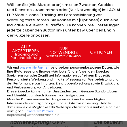
wird ein Nachfolger für den suspendierten Sepp
Wählen Sie [Alle Akzeptieren] um allen Zwecken, Cookies
und Diensten zuzustimmen oder [Nur Notwendige] im LAOLA1
Blatter gewählt, Hayatou wird "selbst kein
PUR Modus, ohne Tracking uns Peronsalisierung von
Kandidat für diese Position sein". Der Sportlehrer
Werbung fortzufahren. Sie können mit [Optionen] auch eine
individuelle Auswahl zu treffen. Sie können Ihre Einstellungen
aus Yaounde ist seit 1988 Präsident des
jederzeit über den Button links unten bzw. über den Link in
Afrikanischen Fußball-Verbandes CAF, seit 1992
der Fußzeile anpassen.
FIFA-Vize und zudem seit 2001 im IOC.
ALLE
NUR
AKZEPTIEREN
OPTIONEN
NOTWENDIGE
Mehr zum Thema
Tracking und
Weiter mit PUR-Abo
Personalisierung
Wir und
unsere
186
Partner
verarbeiten personenbezogene Daten, wie
Ihre IP-Adresse und Browser-Attribute für die folgenden Zwecke
:
Speichern von oder Zugriff auf Informationen auf einem Endgerät;
Personalisierte Werbung und Inhalte, Messung von Werbeleistung und
der Performance von Inhalten, Zielgruppenforschung sowie Entwicklung
und Verbesserung von Angeboten
.
Diese Zwecke können unter Umständen auch
:
Genaue Standortdaten
und Identifikation durch Scannen von Endgeräten
.
Manche Partner verwenden für gewisse Zwecke berechtigtes
Interesse als Rechtsgrundlage für die Datenverarbeitung. Details
dazu, sowie die Möglichkeit Ihr Widerspruchsrecht auszuüben, sind hier
verfügbar
:
unsere
186
Partner
Impressum
|
Datenschutzrichtlinie
Karrieresprung! ÖVV-
Die teuerst