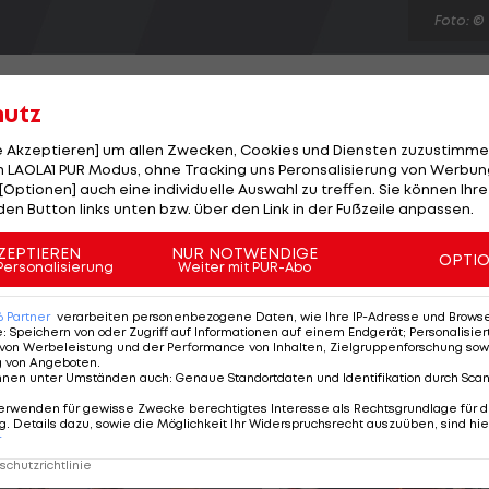
Foto: ©
hutz
le Akzeptieren] um allen Zwecken, Cookies und Diensten zuzustimme
 LAOLA1 PUR Modus, ohne Tracking uns Peronsalisierung von Werbung
t zwei Plätze in der aktuellen FIFA-Weltrangliste und
[Optionen] auch eine individuelle Auswahl zu treffen. Sie können Ihre
anking berücksichtig allerding noch nicht den 2:1-
den Button links unten bzw. über den Link in der Fußzeile anpassen.
echien. Insgesamt sechs WM-Teilnehmer sind schlechter
ZEPTIEREN
NUR NOTWENDIGE
OPTI
ungsgruppe rückt Brasilien vor der Heim-WM um einen
Personalisierung
Weiter mit PUR-Abo
vom dritten Rang. Welt- und Europameister Spanien
6
Partner
verarbeiten personenbezogene Daten, wie Ihre IP-Adresse und Browser-
e
:
Speichern von oder Zugriff auf Informationen auf einem Endgerät; Personalisi
von Werbeleistung und der Performance von Inhalten, Zielgruppenforschung sow
g von Angeboten
.
nnen unter Umständen auch
:
Genaue Standortdaten und Identifikation durch Sca
erwenden für gewisse Zwecke berechtigtes Interesse als Rechtsgrundlage für d
. Details dazu, sowie die Möglichkeit Ihr Widerspruchsrecht auszuüben, sind hie
r
chutzrichtlinie