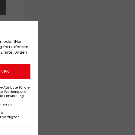
n oder [Nur
 fortzufahren.
 Einstellungen
ONEN
Attribute für die
erte Werbung und
ie Entwicklung
nnen von
ie
r verfügbar
:
Red-Bull-Rückkehr?
Ten