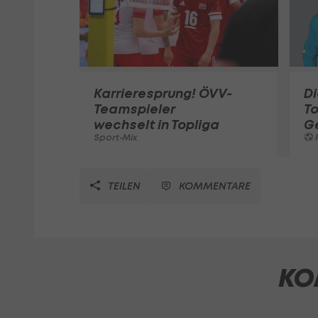
Karrieresprung! ÖVV-
Di
Teamspieler
T
wechselt in Topliga
G
Sport-Mix
F
TEILEN
KOMMENTARE
KO