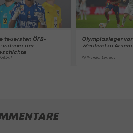
e teuersten ÖFB-
Olympiasieger vor
ormänner der
Wechsel zu Arsena
eschichte
ußball
Premier League
MMENTARE