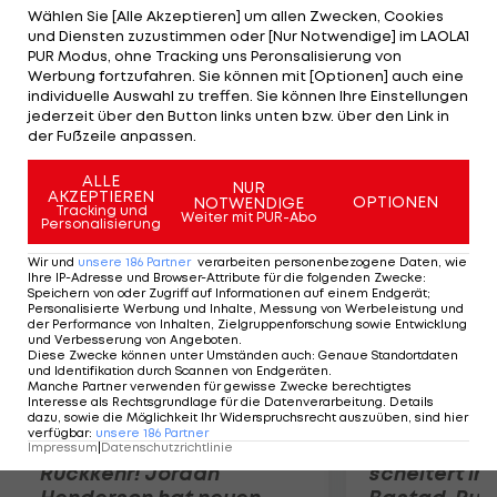
gegen Stoke City. Den Treffer erzielt Didier
Wählen Sie [Alle Akzeptieren] um allen Zwecken, Cookies
und Diensten zuzustimmen oder [Nur Notwendige] im LAOLA1
Drogba (68.), der zum 100. Mal in der Meisterschaft
PUR Modus, ohne Tracking uns Peronsalisierung von
erfolgreich ist. Liverpool verliert bei Sunderland
Werbung fortzufahren. Sie können mit [Optionen] auch eine
individuelle Auswahl zu treffen. Sie können Ihre Einstellungen
mit 0:1. Bolton bezwingt Queens Park mit 2:1,
jederzeit über den Button links unten bzw. über den Link in
Blackburn gewinnt in Wolverhampton mit 2:0.
der Fußzeile anpassen.
ALLE
Mehr zum Thema
NUR
AKZEPTIEREN
OPTIONEN
NOTWENDIGE
Tracking und
Weiter mit PUR-Abo
Personalisierung
Wir und
unsere
186
Partner
verarbeiten personenbezogene Daten, wie
Ihre IP-Adresse und Browser-Attribute für die folgenden Zwecke
:
Speichern von oder Zugriff auf Informationen auf einem Endgerät;
Personalisierte Werbung und Inhalte, Messung von Werbeleistung und
der Performance von Inhalten, Zielgruppenforschung sowie Entwicklung
und Verbesserung von Angeboten
.
Diese Zwecke können unter Umständen auch
:
Genaue Standortdaten
und Identifikation durch Scannen von Endgeräten
.
Manche Partner verwenden für gewisse Zwecke berechtigtes
Interesse als Rechtsgrundlage für die Datenverarbeitung. Details
dazu, sowie die Möglichkeit Ihr Widerspruchsrecht auszuüben, sind hier
verfügbar
:
unsere
186
Partner
Premier-League-
Sebastian O
Impressum
|
Datenschutzrichtlinie
Rückkehr! Jordan
scheitert in