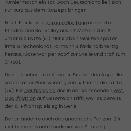
Turniermatch ein Tor. Doch
Deutschland
ließ sich
nur kurz aus dem Konzept bringen.
Nach Flanke von
Jerome Boateng
donnerte
Khedira den Ball volley aus elf Metern zum 2:1
unter die Latte (61.). Nur sieben Minuten später
irrte Griechenlands Tormann Sifakis halbherzig
heraus, Klose war per Kopf zur Stelle und traf zum
3:1 (68.).
Danach scheiterte Klose an Sifakis, den Abpraller
setzte aber Reus wuchtig zum 4:1 unter die Latte
(74.). Für
Deutschland
, das in der kommenden
WM-
Qualifikation
auf Österreich trifft, war es bereits
der 15. Pflichtspielsieg in Serie.
Daran änderte auch das griechische Tor zum 2:4
nichts mehr. Nach Handspiel von Boateng