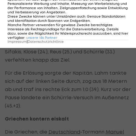
Abseitsposition (4.).
Personalisierte Werbung und Inhalte, Messung von Werbeleistung und
der Performance von Inhalten, Zielgruppenforschung sowie Entwicklung
und Verbesserung von Angeboten
.
Zahlreiche Chancen für Deutschland
Diese Zwecke können unter Umständen auch
:
Genaue Standortdaten
und Identifikation durch Scannen von Endgeräten
.
Manche Partner verwenden für gewisse Zwecke berechtigtes
Ab der 22. Minute machten die Deutschen dann
Interesse als Rechtsgrundlage für die Datenverarbeitung. Details
dazu, sowie die Möglichkeit Ihr Widerspruchsrecht auszuüben, sind hier
ernst. Mesut Özil (22.), Reus (24.) und Sami Khedira
verfügbar
:
unsere
186
Partner
Impressum
|
Datenschutzrichtlinie
(36.) scheiterten an Griechen-Goalie Michalis
Sifakis, Klose (24.), Reus (25.) und Schürrle (33.)
verfehlten knapp das Ziel.
Für die Erlösung sorgte der Kapitän. Lahm tankte
sich auf der linken Seite durch, zog aus 18 Metern
ab und traf ins rechte Eck zum 1:0 (39.). Kurz vor der
Pause landete ein Schürrle-Versuch im Außennetz
(45.+2).
Griechen kontern eiskalt
Die Griechen, die
Deutschland
-Tormann
Manuel