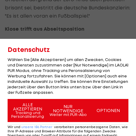
brisant sei, bestritt die deutsche Bundeskanzlerin:
"Es ist allen voran ein Fußballspiel."
Klose trifft aus Abseitsposition
Und für die Deutschen war es fast ein Heimspiel.
Datenschutz
Nicht nur aufgrund der klaren zahlenmäßigen
Fanüberlegenheit auf den Tribünen, sondern auch,
Wählen Sie [Alle Akzeptieren] um allen Zwecken, Cookies
und Diensten zuzustimmen oder [Nur Notwendige] im LAOLA1
weil das DFB-Teamquartier in Danzig nur rund zehn
PUR Modus, ohne Tracking uns Peronsalisierung von
Kilometer vom Stadion entfernt ist.
Werbung fortzufahren. Sie können mit [Optionen] auch eine
individuelle Auswahl zu treffen. Sie können Ihre Einstellungen
jederzeit über den Button links unten bzw. über den Link in
Stürmisch wie eine Heimelf starteten die
der Fußzeile anpassen.
Deutschen auch. Die DFB-Auswahl wollte die
Griechen unbedingt knacken, noch ehe ihr
ALLE
NUR
AKZEPTIEREN
OPTIONEN
NOTWENDIGE
berüchtigter Abwehrbeton mit einer Vierer- dicht
Tracking und
Weiter mit PUR-Abo
Personalisierung
hinter einer Fünfer-Kette angerührt war. Klose
Wir und
unsere
186
Partner
verarbeiten personenbezogene Daten, wie
traf zwar früh ins Tor, allerdings aus
Ihre IP-Adresse und Browser-Attribute für die folgenden Zwecke
:
Speichern von oder Zugriff auf Informationen auf einem Endgerät;