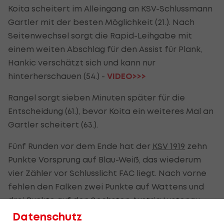
Koita scheitert im Alleingang an KSV-Schlussmann
Gartler mit der besten Möglichkeit (21.). Nach
Seitenwechsel sorgt die Rapid-Leihgabe mit
einem weiten Abschlag für den Assist für Plank,
Hankic verschätzt sich und kann nur
hinterherschauen (54.) -
VIDEO>>>
Rangel sorgt sieben Minuten später für die
Entscheidung (61.), bevor Koita ein weiteres Mal an
Gartler scheitert (63.).
Fünf Runden vor dem Ende hat der
KSV 1919
zehn
Punkte Vorsprung auf Blau-Weiß, das wiederum
vier Zähler vor Schlusslicht FAC liegt. Nach vorne
fehlen den Falken zwei Punkte auf Wattens und
drei Punkte auf den Sechsten Austria Lustenau.
Datenschutz