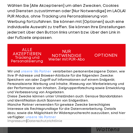
Hartberg
Wählen Sie [Alle Akzeptieren] um allen Zwecken, Cookies
hält sich
und Diensten zuzustimmen oder [Nur Notwendige] im LAOLA1
Verfolger
PUR Modus, ohne Tracking uns Peronsalisierung von
vom Leib
Werbung fortzufahren. Sie können mit [Optionen] auch eine
individuelle Auswahl zu treffen. Sie können Ihre Einstellungen
Fußball
jederzeit über den Button links unten bzw. über den Link in
der Fußzeile anpassen.
Wacker
Innsbruck
ALLE
NUR
AKZEPTIEREN
dreht
OPTIONEN
NOTWENDIGE
Tracking und
Weiter mit PUR-Abo
Personalisierung
Spiel in
Lustenau
Wir und
unsere
186
Partner
verarbeiten personenbezogene Daten, wie
Fußball
Ihre IP-Adresse und Browser-Attribute für die folgenden Zwecke
:
Speichern von oder Zugriff auf Informationen auf einem Endgerät;
Personalisierte Werbung und Inhalte, Messung von Werbeleistung und
der Performance von Inhalten, Zielgruppenforschung sowie Entwicklung
Rieder
und Verbesserung von Angeboten
.
Aufholjagd
Diese Zwecke können unter Umständen auch
:
Genaue Standortdaten
und Identifikation durch Scannen von Endgeräten
.
geht
Manche Partner verwenden für gewisse Zwecke berechtigtes
weiter
Interesse als Rechtsgrundlage für die Datenverarbeitung. Details
dazu, sowie die Möglichkeit Ihr Widerspruchsrecht auszuüben, sind hier
Fußball
verfügbar
:
unsere
186
Partner
Impressum
|
Datenschutzrichtlinie
Wattens