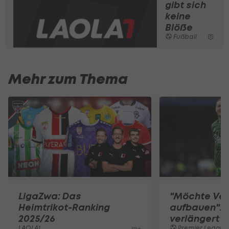
gibt sich
keine
Blöße
Fußball
Mehr zum Thema
LigaZwa: Das
"Möchte Ve
Heimtrikot-Ranking
aufbauen": 
2025/26
verlängert b
LAOLA1
Premier League