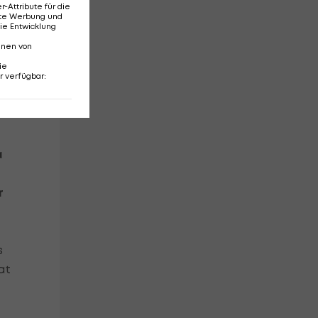
Attribute für die
erte Werbung und
ie Entwicklung
nnen von
s
ie
r verfügbar
:
t.
a
r
s
at