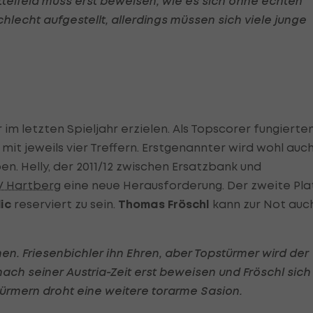
telfeld muss erst beweisen, wie es sich ohne echten
chlecht aufgestellt, allerdings müssen sich viele junge
 im letzten Spieljahr erzielen. Als Topscorer fungierte
mit jeweils vier Treffern. Erstgenannter wird wohl auch
. Helly, der 2011/12 zwischen Ersatzbank und
V Hartberg
eine neue Herausforderung. Der zweite Pla
ic
reserviert zu sein.
Thomas Fröschl
kann zur Not auc
en. Friesenbichler ihn Ehren, aber Topstürmer wird der
nach seiner Austria-Zeit erst beweisen und Fröschl sich
ürmern droht eine weitere torarme Sasion.