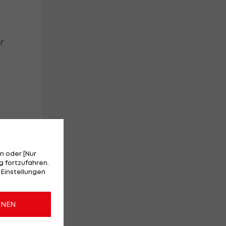
r
n oder [Nur
 fortzufahren.
 Einstellungen
fte
en
ONEN