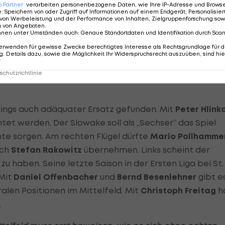
en sich Oldie
Wolfgang Klapf
und
Jiri Lenko
. Youngster
6
Partner
verarbeiten personenbezogene Daten, wie Ihre IP-Adresse und Browser-
e
:
Speichern von oder Zugriff auf Informationen auf einem Endgerät; Personalisi
.
von Werbeleistung und der Performance von Inhalten, Zielgruppenforschung sow
g von Angeboten
.
nnen unter Umständen auch
:
Genaue Standortdaten und Identifikation durch Sca
 schwerer Verlust. Daher wäre es umso wichtiger, das
erwenden für gewisse Zwecke berechtigtes Interesse als Rechtsgrundlage für d
ak hat Potenzial, aber ob er schon eine Abwehr führen
. Details dazu, sowie die Möglichkeit Ihr Widerspruchsrecht auszuüben, sind hie
r
ng überwiegt – so hart es klingt – Quantität statt Qualitä
chutzrichtlinie
dings auch adäquater Ersatz gefunden. Mit
Peter Hlink
htet werden. Der Slowake soll als „Sechser“ das Spiel
te sorgen. Am rechten Flügel dürfte
Mario Pollhamme
uch
Stefan Rakowitz
übernehmen. Links scheint der
u haben. Seine letzte Saison in der Ersten Liga bei St.
 Mit
Daniel Offenbacher
und
Bernd Besenlehner
gibt e
ralen Positionen im Mittelfeld. Mit
Christoph Freitag
h
.