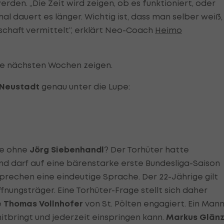
rden. „Die Zeit wird zeigen, ob es funktioniert, oder
l dauert es länger. Wichtig ist, dass man selber weiß,
schaft vermittelt“, erklärt Neo-Coach
Heimo
ie nächsten Wochen zeigen.
 Neustadt
genau unter die Lupe:
te ohne
Jörg Siebenhandl
? Der Torhüter hatte
nd darf auf eine bärenstarke erste Bundesliga-Saison
sprechen eine eindeutige Sprache. Der 22-Jährige gilt
nungsträger. Eine Torhüter-Frage stellt sich daher
e
Thomas Vollnhofer
von St. Pölten engagiert. Ein Mann
mitbringt und jederzeit einspringen kann.
Markus Glänz