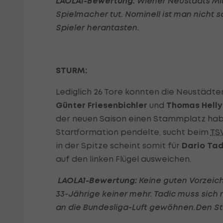
LAOLA1-Bewertung:
Wiener Neustadts Mit
Spielmacher tut. Nominell ist man nicht s
Spieler herantasten.
STURM:
Lediglich 26 Tore konnten die Neustädter
Günter Friesenbichler
und
Thomas Helly
der neuen Saison einen Stammplatz haben
Startformation pendelte, sucht beim
TS
in der Spitze scheint somit für
Dario Tad
auf den linken Flügel ausweichen.
LAOLA1-Bewertung:
Keine guten Vorzeich
33-Jährige keiner mehr. Tadic muss sich 
an die Bundesliga-Luft gewöhnen.Den St