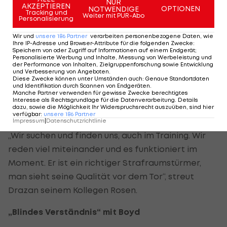
NUR
AKZEPTIEREN
OPTIONEN
fußballerisch gegenüber dem letzten Jahr sicher
NOTWENDIGE
Tracking und
Weiter mit PUR-Abo
Personalisierung
gesteigert. So kann es weitergehen“, überwiegt
bei Drazan die Freude über den gelungenen Start.
Wir und
unsere
186
Partner
verarbeiten personenbezogene Daten, wie
Ihre IP-Adresse und Browser-Attribute für die folgenden Zwecke
:
Speichern von oder Zugriff auf Informationen auf einem Endgerät;
Auffallend gut harmoniert der Linksfuß mit Neo-
Personalisierte Werbung und Inhalte, Messung von Werbeleistung und
der Performance von Inhalten, Zielgruppenforschung sowie Entwicklung
Stürmer Terrence Boyd. Die beiden
und Verbesserung von Angeboten
.
Diese Zwecke können unter Umständen auch
:
Genaue Standortdaten
Offensivspieler legten sich gegenseitig jeweils
und Identifikation durch Scannen von Endgeräten
.
Manche Partner verwenden für gewisse Zwecke berechtigtes
einen Treffer auf und traten immer wieder
Interesse als Rechtsgrundlage für die Datenverarbeitung. Details
dazu, sowie die Möglichkeit Ihr Widerspruchsrecht auszuüben, sind hier
gefährlich in Erscheinung.
verfügbar
:
unsere
186
Partner
Impressum
|
Datenschutzrichtlinie
„Wir suchen und finden uns, auch im Training. Wir
reden viel miteinander und es funktioniert im
Moment. Er ist ein richtiger Strafraumstürmer,
man sieht seine Qualität vor dem Tor“, streut
Drazan seinem Kollegen Rosen.
„Blindes Verständnis“ mit Boyd