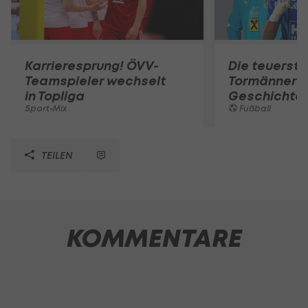
Karrieresprung! ÖVV-
Die teuerst
Teamspieler wechselt
Tormänner d
in Topliga
Geschichte
Sport-Mix
Fußball
TEILEN
KOMMENTARE