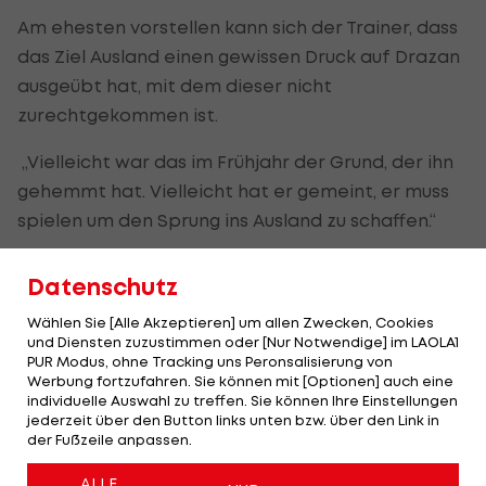
Am ehesten vorstellen kann sich der Trainer, dass
das Ziel Ausland einen gewissen Druck auf Drazan
ausgeübt hat, mit dem dieser nicht
zurechtgekommen ist.
„Vielleicht war das im Frühjahr der Grund, der ihn
gehemmt hat. Vielleicht hat er gemeint, er muss
spielen um den Sprung ins Ausland zu schaffen.“
„Wir suchen und finden uns“
Datenschutz
Die neue Ausrichtung und Variabilität kommt
Wählen Sie [Alle Akzeptieren] um allen Zwecken, Cookies
Drazans Spiel entgegen, da er so noch mehr
und Diensten zuzustimmen oder [Nur Notwendige] im LAOLA1
PUR Modus, ohne Tracking uns Peronsalisierung von
Freiräume genießt und sich nicht nur auf der Seite
Werbung fortzufahren. Sie können mit [Optionen] auch eine
sondern auch zentral einschalten kann.
individuelle Auswahl zu treffen. Sie können Ihre Einstellungen
jederzeit über den Button links unten bzw. über den Link in
der Fußzeile anpassen.
„Wir spielen offensiver und variabel. Wir haben
nicht immer dasselbe Spiel. Wir haben uns
ALLE