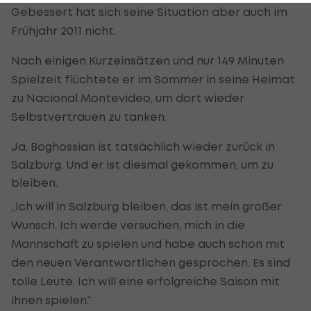
Gebessert hat sich seine Situation aber auch im
Frühjahr 2011 nicht.
Nach einigen Kurzeinsätzen und nur 149 Minuten
Spielzeit flüchtete er im Sommer in seine Heimat
zu Nacional Montevideo, um dort wieder
Selbstvertrauen zu tanken.
Ja, Boghossian ist tatsächlich wieder zurück in
Salzburg. Und er ist diesmal gekommen, um zu
bleiben.
„Ich will in Salzburg bleiben, das ist mein großer
Wunsch. Ich werde versuchen, mich in die
Mannschaft zu spielen und habe auch schon mit
den neuen Verantwortlichen gesprochen. Es sind
tolle Leute. Ich will eine erfolgreiche Saison mit
ihnen spielen.“