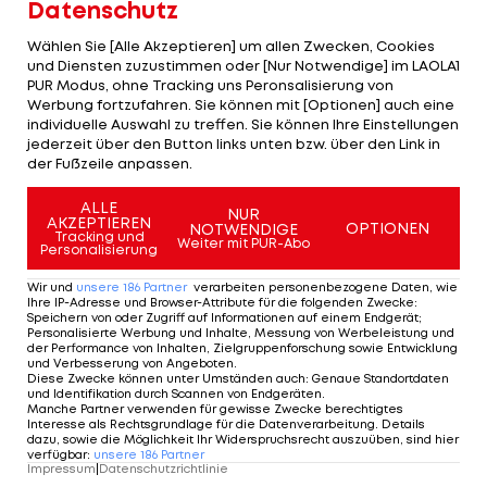
Datenschutz
sehr wohl. Darum bin ich glücklich, wieder hier zu
sein.“
Wählen Sie [Alle Akzeptieren] um allen Zwecken, Cookies
und Diensten zuzustimmen oder [Nur Notwendige] im LAOLA1
Kein Glück, kein Kredit
PUR Modus, ohne Tracking uns Peronsalisierung von
Werbung fortzufahren. Sie können mit [Optionen] auch eine
individuelle Auswahl zu treffen. Sie können Ihre Einstellungen
Zum einen fehlte Boghossian im Abschluss oft das
jederzeit über den Button links unten bzw. über den Link in
nötige Glück, zum anderen der Kredit der Fans.
der Fußzeile anpassen.
Bei jeder misslungenen Aktion erntete der
ALLE
NUR
AKZEPTIEREN
OPTIONEN
NOTWENDIGE
Südamerikaner Pfiffe, mit jedem Pfiff wuchs die
Tracking und
Weiter mit PUR-Abo
Personalisierung
Verunsicherung.
Wir und
unsere
186
Partner
verarbeiten personenbezogene Daten, wie
Ihre IP-Adresse und Browser-Attribute für die folgenden Zwecke
:
„Im Stadion kann natürlich jeder schreien, was er
Speichern von oder Zugriff auf Informationen auf einem Endgerät;
Personalisierte Werbung und Inhalte, Messung von Werbeleistung und
will. Man darf sich davon nicht beirren lassen,
der Performance von Inhalten, Zielgruppenforschung sowie Entwicklung
und Verbesserung von Angeboten
.
sondern muss weiter fokussiert bleiben. Die Fans,
Diese Zwecke können unter Umständen auch
:
Genaue Standortdaten
und Identifikation durch Scannen von Endgeräten
.
die ich privat auf der Straße getroffen habe,
Manche Partner verwenden für gewisse Zwecke berechtigtes
Interesse als Rechtsgrundlage für die Datenverarbeitung. Details
haben mich immer aufgebaut und nur positiv
dazu, sowie die Möglichkeit Ihr Widerspruchsrecht auszuüben, sind hier
verfügbar
:
unsere
186
Partner
gesprochen“, so Boghossian.
Impressum
|
Datenschutzrichtlinie