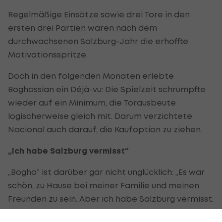
Regelmäßige Einsätze sowie drei Tore in den
ersten drei Partien waren nach dem
durchwachsenen Salzburg-Jahr die erhoffte
Motivationsspritze.
Doch in den folgenden Monaten erlebte
Boghossian ein Déjà-vu: Die Spielzeit schrumpfte
wieder auf ein Minimum, die Torausbeute
logischerweise gleich mit. Darum verzichtete
Nacional auch darauf, die Kaufoption zu ziehen.
„Ich habe Salzburg vermisst“
„Bogho“ ist darüber gar nicht unglücklich: „Es war
schön, zu Hause bei meiner Familie und meinen
Freunden zu sein. Aber ich habe Salzburg vermisst.
Ich habe hier Freunde gefunden und fühle mich