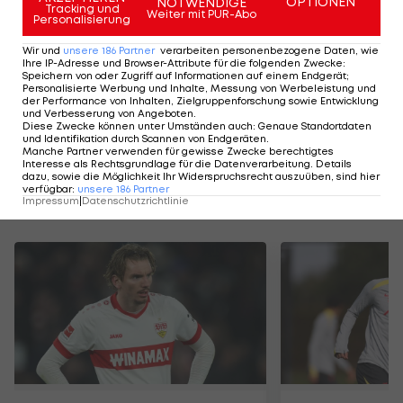
OPTIONEN
NOTWENDIGE
Tracking und
Weiter mit PUR-Abo
Personalisierung
Wir und
unsere
186
Partner
verarbeiten personenbezogene Daten, wie
Ihre IP-Adresse und Browser-Attribute für die folgenden Zwecke
:
HIGHLIGHTS: LASK - SK Sturm Graz
FC Blau-Weiß Linz 
Speichern von oder Zugriff auf Informationen auf einem Endgerät;
Personalisierte Werbung und Inhalte, Messung von Werbeleistung und
Fußball - Frauen-Bundesliga
Fußball - ADMIRAL 
der Performance von Inhalten, Zielgruppenforschung sowie Entwicklung
und Verbesserung von Angeboten
.
Diese Zwecke können unter Umständen auch
:
Genaue Standortdaten
und Identifikation durch Scannen von Endgeräten
.
Manche Partner verwenden für gewisse Zwecke berechtigtes
Interesse als Rechtsgrundlage für die Datenverarbeitung. Details
dazu, sowie die Möglichkeit Ihr Widerspruchsrecht auszuüben, sind hier
verfügbar
:
unsere
186
Partner
Impressum
|
Datenschutzrichtlinie
Mehr zum Thema