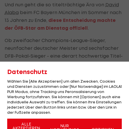
Und nun geht die so titelträchtige Ära von
David
Alaba
beim FC Bayern München im Sommer nach
13 Jahren zu Ende,
diese Entscheidung machte
der ÖFB-Star am Dienstag offiziell
.
Ob zweifacher Champions-League-Sieger,
neunfacher deutscher Meister und sechsfacher
DFB-Pokal-Sieger - eine derart hochwertige Titel-
Sammlung hat außer dem Wiener kein rot-weiß-
Datenschutz
roter Kicker vorzuweisen.
Wählen Sie [Alle Akzeptieren] um allen Zwecken, Cookies
Ab der kommenden Spielzeit will er seine
und Diensten zuzustimmen oder [Nur Notwendige] im LAOLA1
Titelsammlung bei einem noch zu benennenden
PUR Modus, ohne Tracking uns Peronsalisierung von
Werbung fortzufahren. Sie können mit [Optionen] auch eine
Verein vergrößern.
individuelle Auswahl zu treffen. Sie können Ihre Einstellungen
jederzeit über den Button links unten bzw. über den Link in
In der folgenden Diashow bekommst du einen
der Fußzeile anpassen.
Überblick darüber, was
David Alaba
alles mit dem
ALLE
NUR
FC Bayern gewonnen hat:
AKZEPTIEREN