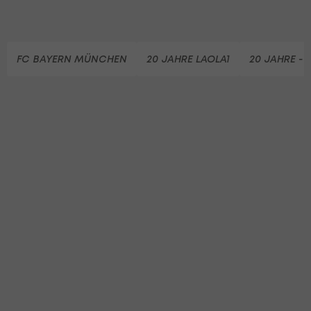
FC BAYERN MÜNCHEN
20 JAHRE LAOLA1
20 JAHRE -