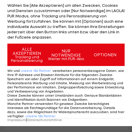
Wählen Sie [Alle Akzeptieren] um allen Zwecken, Cookies
Spielorte und Stadien der
und Diensten zuzustimmen oder [Nur Notwendige] im LAOLA1
PUR Modus, ohne Tracking uns Peronsalisierung von
Werbung fortzufahren. Sie können mit [Optionen] auch eine
Gruppe I
individuelle Auswahl zu treffen. Sie können Ihre Einstellungen
jederzeit über den Button links unten bzw. über den Link in
der Fußzeile anpassen.
Kapazität
Ort
Stadion
(ca.)
ALLE
NUR
AKZEPTIEREN
OPTIONEN
NOTWENDIGE
Tracking und
Weiter mit PUR-Abo
New York New Jersey
Personalisierung
New York /
Stadium (MetLife
82.500
Wir und
unsere
186
Partner
verarbeiten personenbezogene Daten, wie
New Jersey
Ihre IP-Adresse und Browser-Attribute für die folgenden Zwecke
:
Stadium)
Speichern von oder Zugriff auf Informationen auf einem Endgerät;
Personalisierte Werbung und Inhalte, Messung von Werbeleistung und
der Performance von Inhalten, Zielgruppenforschung sowie Entwicklung
Philadelphia Stadium
und Verbesserung von Angeboten
.
Philadelphia
(Lincoln Financial
69.000
Diese Zwecke können unter Umständen auch
:
Genaue Standortdaten
und Identifikation durch Scannen von Endgeräten
.
Field)
Manche Partner verwenden für gewisse Zwecke berechtigtes
Interesse als Rechtsgrundlage für die Datenverarbeitung. Details
dazu, sowie die Möglichkeit Ihr Widerspruchsrecht auszuüben, sind hier
Boston Stadium
verfügbar
:
unsere
186
Partner
Boston
65.000
Impressum
|
Datenschutzrichtlinie
(Gillette Stadium)