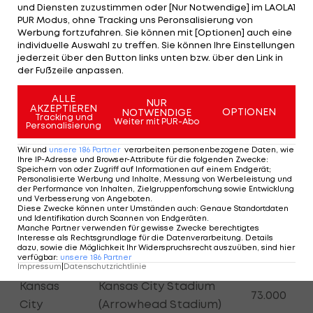
und Diensten zuzustimmen oder [Nur Notwendige] im LAOLA1
PUR Modus, ohne Tracking uns Peronsalisierung von
Spielorte und Stadien der
Werbung fortzufahren. Sie können mit [Optionen] auch eine
individuelle Auswahl zu treffen. Sie können Ihre Einstellungen
Gruppe F
jederzeit über den Button links unten bzw. über den Link in
der Fußzeile anpassen.
ALLE
Kapazität
NUR
Ort
Stadion
AKZEPTIEREN
OPTIONEN
NOTWENDIGE
(ca.)
Tracking und
Weiter mit PUR-Abo
Personalisierung
Dallas Stadium (AT&T
Wir und
unsere
186
Partner
verarbeiten personenbezogene Daten, wie
Dallas
94.000
Ihre IP-Adresse und Browser-Attribute für die folgenden Zwecke
:
Stadium)
Speichern von oder Zugriff auf Informationen auf einem Endgerät;
Personalisierte Werbung und Inhalte, Messung von Werbeleistung und
der Performance von Inhalten, Zielgruppenforschung sowie Entwicklung
Estadio Monterrey
Monterrey
53.500
und Verbesserung von Angeboten
.
(Estadio BBVA)
Diese Zwecke können unter Umständen auch
:
Genaue Standortdaten
und Identifikation durch Scannen von Endgeräten
.
Manche Partner verwenden für gewisse Zwecke berechtigtes
Houston Stadium (NRG
Interesse als Rechtsgrundlage für die Datenverarbeitung. Details
Houston
72.000
dazu, sowie die Möglichkeit Ihr Widerspruchsrecht auszuüben, sind hier
Stadium)
verfügbar
:
unsere
186
Partner
Impressum
|
Datenschutzrichtlinie
Kansas
Kansas City Stadium
73.000
City
(Arrowhead Stadium)