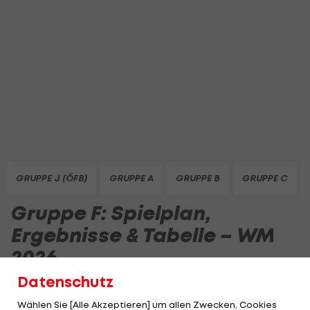
GRUPPE J (ÖFB)
GRUPPE A
GRUPPE B
GRUPPE C
Gruppe F: Spielplan,
Ergebnisse & Tabelle – WM
2026
Datenschutz
Tabelle der Gruppe F
Wählen Sie [Alle Akzeptieren] um allen Zwecken, Cookies