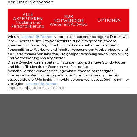
der Fußzeile anpassen.
ALLE
NUR
AKZEPTIEREN
OPTIONEN
NOTWENDIGE
Tracking und
Weiter mit PUR-Abo
Personalisierung
Wir und
unsere
186
Partner
verarbeiten personenbezogene Daten, wie
Ihre IP-Adresse und Browser-Attribute für die folgenden Zwecke
:
Speichern von oder Zugriff auf Informationen auf einem Endgerät;
Personalisierte Werbung und Inhalte, Messung von Werbeleistung und
der Performance von Inhalten, Zielgruppenforschung sowie Entwicklung
und Verbesserung von Angeboten
.
Diese Zwecke können unter Umständen auch
:
Genaue Standortdaten
und Identifikation durch Scannen von Endgeräten
.
Manche Partner verwenden für gewisse Zwecke berechtigtes
Interesse als Rechtsgrundlage für die Datenverarbeitung. Details
dazu, sowie die Möglichkeit Ihr Widerspruchsrecht auszuüben, sind hier
verfügbar
:
unsere
186
Partner
Impressum
|
Datenschutzrichtlinie