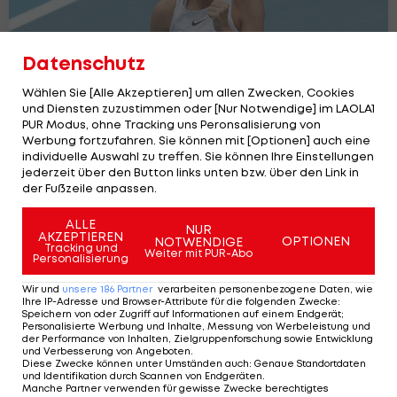
Datenschutz
Wählen Sie [Alle Akzeptieren] um allen Zwecken, Cookies
und Diensten zuzustimmen oder [Nur Notwendige] im LAOLA1
PUR Modus, ohne Tracking uns Peronsalisierung von
Werbung fortzufahren. Sie können mit [Optionen] auch eine
individuelle Auswahl zu treffen. Sie können Ihre Einstellungen
jederzeit über den Button links unten bzw. über den Link in
der Fußzeile anpassen.
Tagger teilt Trainingscourt und
ALLE
Wildcard mit Venus Williams
NUR
AKZEPTIEREN
OPTIONEN
NOTWENDIGE
Tennis - WTA
Tracking und
1
Weiter mit PUR-Abo
Personalisierung
Wir und
unsere
186
Partner
verarbeiten personenbezogene Daten, wie
Ihre IP-Adresse und Browser-Attribute für die folgenden Zwecke
:
Speichern von oder Zugriff auf Informationen auf einem Endgerät;
Personalisierte Werbung und Inhalte, Messung von Werbeleistung und
der Performance von Inhalten, Zielgruppenforschung sowie Entwicklung
und Verbesserung von Angeboten
.
Diese Zwecke können unter Umständen auch
:
Genaue Standortdaten
und Identifikation durch Scannen von Endgeräten
.
Manche Partner verwenden für gewisse Zwecke berechtigtes