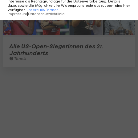
Interesse als Rechtsgrundlage für die Datenverarbeitung. Details
dazu, sowie die Möglichkeit Ihr Widerspruchsrecht auszuüben, sind hier
verfügbar
:
unsere
186
Partner
Impressum
|
Datenschutzrichtlinie
Alle US-Open-Siegerinnen des 21.
Jahrhunderts
Tennis