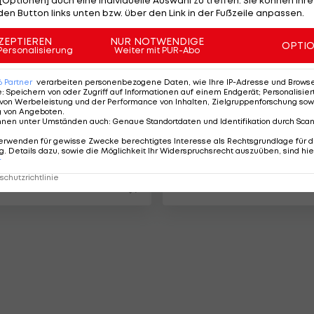
den Button links unten bzw. über den Link in der Fußzeile anpassen.
ZEPTIEREN
NUR NOTWENDIGE
OPTI
Personalisierung
Weiter mit PUR-Abo
6
Partner
verarbeiten personenbezogene Daten, wie Ihre IP-Adresse und Browser-
e
:
Speichern von oder Zugriff auf Informationen auf einem Endgerät; Personalisi
von Werbeleistung und der Performance von Inhalten, Zielgruppenforschung sow
g von Angeboten
.
nnen unter Umständen auch
:
Genaue Standortdaten und Identifikation durch Sca
traka landet bei
Überzeugender Stra
erwenden für gewisse Zwecke berechtigtes Interesse als Rechtsgrundlage für d
. Details dazu, sowie die Möglichkeit Ihr Widerspruchsrecht auszuüben, sind hie
sh Open in den
bei Scottish Open in
r
n
Führung
chutzrichtlinie
Golf
1