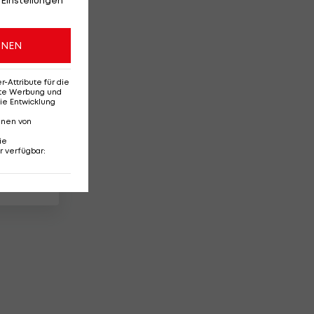
ONEN
Attribute für die
erte Werbung und
ie Entwicklung
nnen von
ka
ie
r verfügbar
: