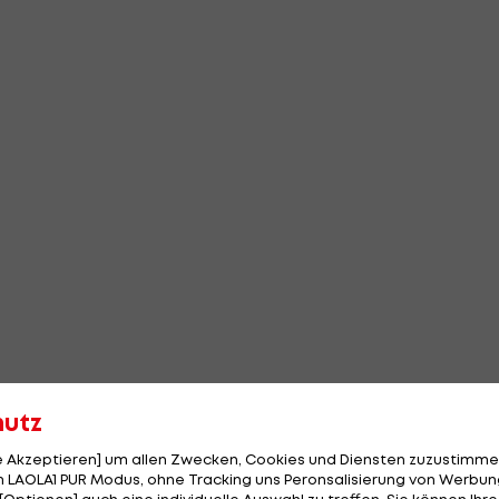
hutz
le Akzeptieren] um allen Zwecken, Cookies und Diensten zuzustimme
 LAOLA1 PUR Modus, ohne Tracking uns Peronsalisierung von Werbung
[Optionen] auch eine individuelle Auswahl zu treffen. Sie können Ihre