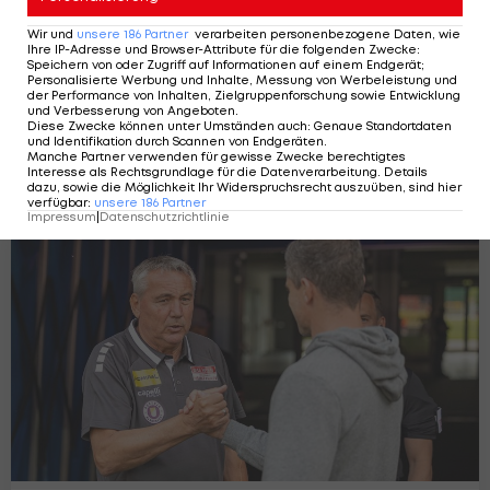
Wir und
unsere
186
Partner
verarbeiten personenbezogene Daten, wie
Ihre IP-Adresse und Browser-Attribute für die folgenden Zwecke
:
Speichern von oder Zugriff auf Informationen auf einem Endgerät;
Personalisierte Werbung und Inhalte, Messung von Werbeleistung und
der Performance von Inhalten, Zielgruppenforschung sowie Entwicklung
und Verbesserung von Angeboten
.
Drei Spieler out: Verletzungsmisere bei
Diese Zwecke können unter Umständen auch
:
Genaue Standortdaten
und Identifikation durch Scannen von Endgeräten
.
Austria Klagenfurt
Manche Partner verwenden für gewisse Zwecke berechtigtes
Bundesliga
Interesse als Rechtsgrundlage für die Datenverarbeitung. Details
4
dazu, sowie die Möglichkeit Ihr Widerspruchsrecht auszuüben, sind hier
verfügbar
:
unsere
186
Partner
Impressum
|
Datenschutzrichtlinie