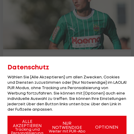
Mittelfeldspieler verlässt Rapid in
Datenschutz
Richtung Belgien
2. Liga
28
Wählen Sie [Alle Akzeptieren] um allen Zwecken, Cookies
und Diensten zuzustimmen oder [Nur Notwendige] im LAOLA1
PUR Modus, ohne Tracking uns Peronsalisierung von
Werbung fortzufahren. Sie können mit [Optionen] auch eine
individuelle Auswahl zu treffen. Sie können Ihre Einstellungen
jederzeit über den Button links unten bzw. über den Link in
der Fußzeile anpassen.
ALLE
NUR
AKZEPTIEREN
OPTIONEN
NOTWENDIGE
Tracking und
Weiter mit PUR-Abo
Personalisierung