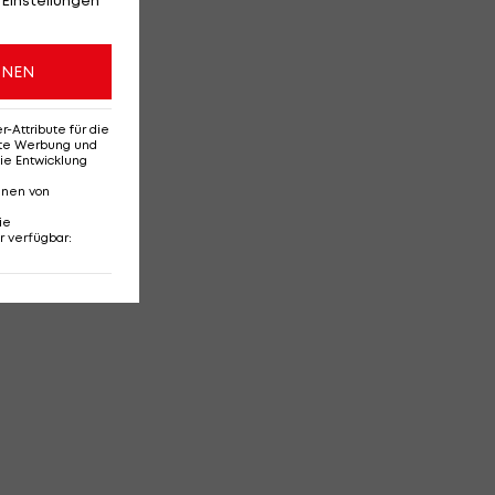
ONEN
Attribute für die
erte Werbung und
ie Entwicklung
nnen von
ie
r verfügbar
: