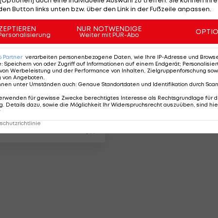
den Button links unten bzw. über den Link in der Fußzeile anpassen.
ZEPTIEREN
NUR NOTWENDIGE
OPTI
Personalisierung
Weiter mit PUR-Abo
6
Partner
verarbeiten personenbezogene Daten, wie Ihre IP-Adresse und Browser-
e
:
Speichern von oder Zugriff auf Informationen auf einem Endgerät; Personalisi
von Werbeleistung und der Performance von Inhalten, Zielgruppenforschung sow
g von Angeboten
.
nnen unter Umständen auch
:
Genaue Standortdaten und Identifikation durch Sca
 "Austria
erwenden für gewisse Zwecke berechtigtes Interesse als Rechtsgrundlage für d
. Details dazu, sowie die Möglichkeit Ihr Widerspruchsrecht auszuüben, sind hie
rg war für mich
r
hönste Zeit!
chutzrichtlinie
14