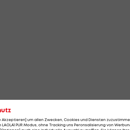
hutz
le Akzeptieren] um allen Zwecken, Cookies und Diensten zuzustimme
 LAOLA1 PUR Modus, ohne Tracking uns Peronsalisierung von Werbung
[Optionen] auch eine individuelle Auswahl zu treffen. Sie können Ihre