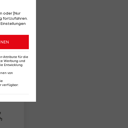
n oder [Nur
 fortzufahren.
der
 Einstellungen
ver
ONEN
Attribute für die
erte Werbung und
ie Entwicklung
nnen von
ie
r verfügbar
:
e
h