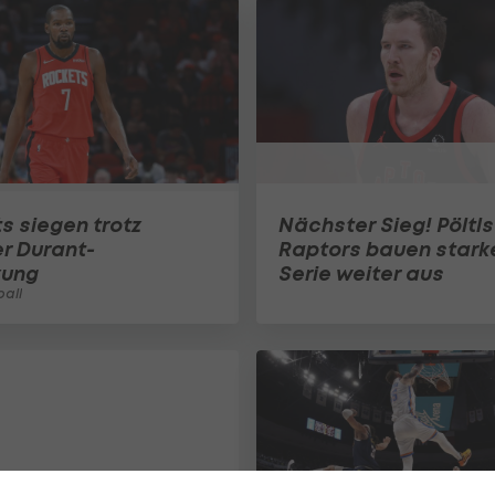
s siegen trotz
Nächster Sieg! Pöltls
er Durant-
Raptors bauen stark
zung
Serie weiter aus
all