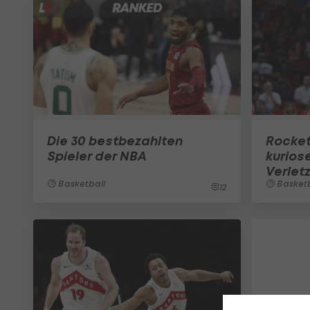
Die 30 bestbezahlten
Rocket
Spieler der NBA
kurios
Verlet
Basketball
Basketb
12