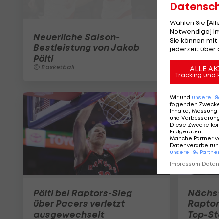
Datensc
Wählen Sie [Al
Notwendige] im
Neuerliche Saison-
Sie können mit 
Bestleistung von Jakob
jederzeit über 
Pöltl
Basketball
ALLE AK
Tracking und 
Wir und
unsere
18
folgenden Zweck
Inhalte, Messung 
und Verbesserun
Diese Zwecke kö
Endgeräten
.
Manche Partner v
Datenverarbeitung
unsere
186
Partne
Impressum
|
Datens
Pöltl bei Raptors-Sieg
Nächst
über Pacers verletzt
Raptor
ausgewechselt
Top-St