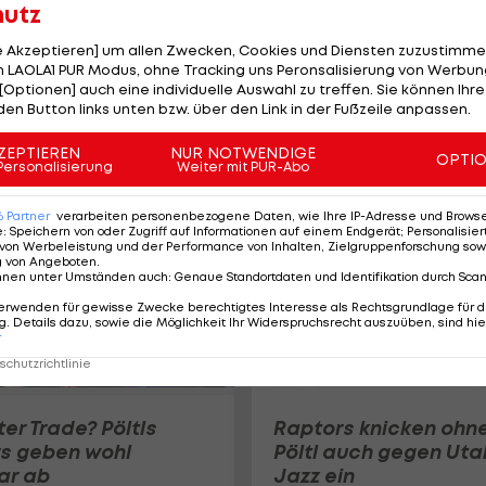
hutz
le Akzeptieren] um allen Zwecken, Cookies und Diensten zuzustimme
 LAOLA1 PUR Modus, ohne Tracking uns Peronsalisierung von Werbung
Oklahoma City Thun
[Optionen] auch eine individuelle Auswahl zu treffen. Sie können Ihre
gleichen Serie in Den
den Button links unten bzw. über den Link in der Fußzeile anpassen.
aus
Basketball
ZEPTIEREN
NUR NOTWENDIGE
OPTI
Personalisierung
Weiter mit PUR-Abo
6
Partner
verarbeiten personenbezogene Daten, wie Ihre IP-Adresse und Browser-
e
:
Speichern von oder Zugriff auf Informationen auf einem Endgerät; Personalisi
von Werbeleistung und der Performance von Inhalten, Zielgruppenforschung sow
g von Angeboten
.
nnen unter Umständen auch
:
Genaue Standortdaten und Identifikation durch Sca
erwenden für gewisse Zwecke berechtigtes Interesse als Rechtsgrundlage für d
. Details dazu, sowie die Möglichkeit Ihr Widerspruchsrecht auszuüben, sind hie
r
chutzrichtlinie
er Trade? Pöltls
Raptors knicken ohn
s geben wohl
Pöltl auch gegen Uta
ar ab
Jazz ein