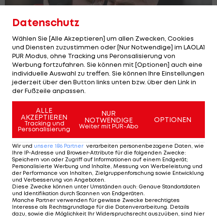
Datenschutz
Wählen Sie [Alle Akzeptieren] um allen Zwecken, Cookies
und Diensten zuzustimmen oder [Nur Notwendige] im LAOLA1
PUR Modus, ohne Tracking uns Peronsalisierung von
Werbung fortzufahren. Sie können mit [Optionen] auch eine
individuelle Auswahl zu treffen. Sie können Ihre Einstellungen
jederzeit über den Button links unten bzw. über den Link in
User Endzone: Was wurde nicht alles
der Fußzeile anpassen.
geschrieben?
Football
ALLE
NUR
AKZEPTIEREN
OPTIONEN
NOTWENDIGE
Tracking und
Weiter mit PUR-Abo
Personalisierung
Wir und
unsere
186
Partner
verarbeiten personenbezogene Daten, wie
Ihre IP-Adresse und Browser-Attribute für die folgenden Zwecke
:
Speichern von oder Zugriff auf Informationen auf einem Endgerät;
Personalisierte Werbung und Inhalte, Messung von Werbeleistung und
der Performance von Inhalten, Zielgruppenforschung sowie Entwicklung
und Verbesserung von Angeboten
.
Diese Zwecke können unter Umständen auch
:
Genaue Standortdaten
und Identifikation durch Scannen von Endgeräten
.
Manche Partner verwenden für gewisse Zwecke berechtigtes
Interesse als Rechtsgrundlage für die Datenverarbeitung. Details
dazu, sowie die Möglichkeit Ihr Widerspruchsrecht auszuüben, sind hier