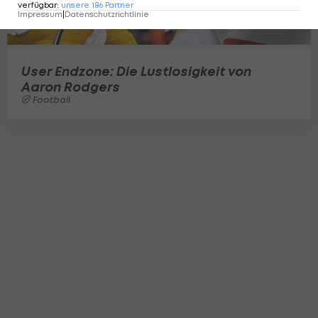
verfügbar
:
unsere
186
Partner
Impressum
|
Datenschutzrichtlinie
User Endzone: Die Lustlosigkeit von
Aaron Rodgers
Football