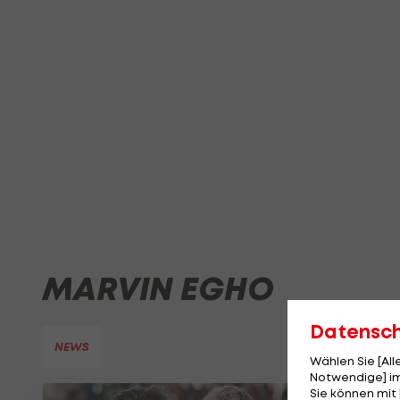
MARVIN EGHO
Datensc
NEWS
Wählen Sie [Al
Notwendige] im
Sie können mit 