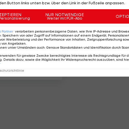
den Button links unten bzw. über den Link in der Fußzeile anpassen.
ZEPTIEREN
NUR NOTWENDIGE
OPTI
Personalisierung
Weiter mit PUR-Abo
6
Partner
verarbeiten personenbezogene Daten, wie Ihre IP-Adresse und Browser-
e
:
Speichern von oder Zugriff auf Informationen auf einem Endgerät; Personalisi
von Werbeleistung und der Performance von Inhalten, Zielgruppenforschung sow
g von Angeboten
.
nnen unter Umständen auch
:
Genaue Standortdaten und Identifikation durch Sca
egionär kommt
erwenden für gewisse Zwecke berechtigtes Interesse als Rechtsgrundlage für d
 in Dänemark
. Details dazu, sowie die Möglichkeit Ihr Widerspruchsrecht auszuüben, sind hie
r
chutzrichtlinie
tional