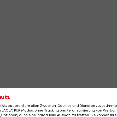
hutz
le Akzeptieren] um allen Zwecken, Cookies und Diensten zuzustimme
 LAOLA1 PUR Modus, ohne Tracking uns Peronsalisierung von Werbung
[Optionen] auch eine individuelle Auswahl zu treffen. Sie können Ihre