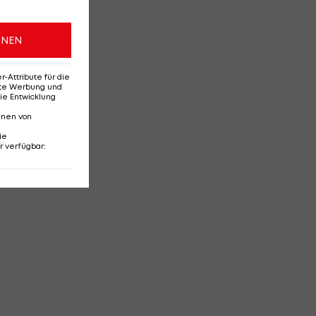
ONEN
Attribute für die
erte Werbung und
ie Entwicklung
nnen von
ie
r verfügbar
: