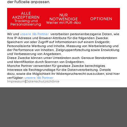
der Fußzeile anpassen.
ALLE
NUR
AKZEPTIEREN
OPTIONEN
NOTWENDIGE
Tracking und
Weiter mit PUR-Abo
Personalisierung
Wir und
unsere
186
Partner
verarbeiten personenbezogene Daten, wie
Ihre IP-Adresse und Browser-Attribute für die folgenden Zwecke
:
Speichern von oder Zugriff auf Informationen auf einem Endgerät;
Personalisierte Werbung und Inhalte, Messung von Werbeleistung und
der Performance von Inhalten, Zielgruppenforschung sowie Entwicklung
und Verbesserung von Angeboten
.
Ried-Transfer von Nationalspieler der
Diese Zwecke können unter Umständen auch
:
Genaue Standortdaten
und Identifikation durch Scannen von Endgeräten
.
Färöer vor Abschluss
Manche Partner verwenden für gewisse Zwecke berechtigtes
Bundesliga
Interesse als Rechtsgrundlage für die Datenverarbeitung. Details
2
dazu, sowie die Möglichkeit Ihr Widerspruchsrecht auszuüben, sind hier
verfügbar
:
unsere
186
Partner
Impressum
|
Datenschutzrichtlinie