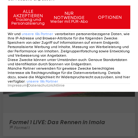
Rennen von Red Bull
Formel 1
7
ALLE
NUR
AKZEPTIEREN
OPTIONEN
NOTWENDIGE
Tracking und
Weiter mit PUR-Abo
Personalisierung
Wir und
unsere
186
Partner
verarbeiten personenbezogene Daten, wie
Ihre IP-Adresse und Browser-Attribute für die folgenden Zwecke
:
Speichern von oder Zugriff auf Informationen auf einem Endgerät;
Personalisierte Werbung und Inhalte, Messung von Werbeleistung und
der Performance von Inhalten, Zielgruppenforschung sowie Entwicklung
und Verbesserung von Angeboten
.
Diese Zwecke können unter Umständen auch
:
Genaue Standortdaten
und Identifikation durch Scannen von Endgeräten
.
Manche Partner verwenden für gewisse Zwecke berechtigtes
Interesse als Rechtsgrundlage für die Datenverarbeitung. Details
dazu, sowie die Möglichkeit Ihr Widerspruchsrecht auszuüben, sind hier
verfügbar
:
unsere
186
Partner
Impressum
|
Datenschutzrichtlinie
Formel 1 LIVE: Das Rennen in Imola
Formel 1