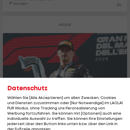
Formel 1
1
Datenschutz
Wählen Sie [Alle Akzeptieren] um allen Zwecken, Cookies
und Diensten zuzustimmen oder [Nur Notwendige] im LAOLA1
PUR Modus, ohne Tracking uns Peronsalisierung von
Werbung fortzufahren. Sie können mit [Optionen] auch eine
individuelle Auswahl zu treffen. Sie können Ihre Einstellungen
jederzeit über den Button links unten bzw. über den Link in
Max Verstappen gewinnt beim 400. F1-
der Fußzeile anpassen.