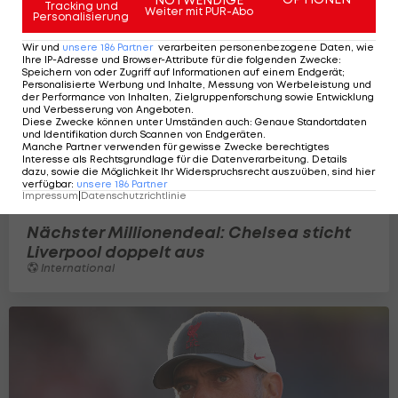
Tracking und
Weiter mit PUR-Abo
Personalisierung
Wir und
unsere
186
Partner
verarbeiten personenbezogene Daten, wie
Ihre IP-Adresse und Browser-Attribute für die folgenden Zwecke
:
Speichern von oder Zugriff auf Informationen auf einem Endgerät;
Personalisierte Werbung und Inhalte, Messung von Werbeleistung und
der Performance von Inhalten, Zielgruppenforschung sowie Entwicklung
und Verbesserung von Angeboten
.
Diese Zwecke können unter Umständen auch
:
Genaue Standortdaten
und Identifikation durch Scannen von Endgeräten
.
Manche Partner verwenden für gewisse Zwecke berechtigtes
Interesse als Rechtsgrundlage für die Datenverarbeitung. Details
dazu, sowie die Möglichkeit Ihr Widerspruchsrecht auszuüben, sind hier
verfügbar
:
unsere
186
Partner
Impressum
|
Datenschutzrichtlinie
Nächster Millionendeal: Chelsea sticht
Liverpool doppelt aus
International