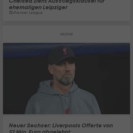
Chelsea zieht Ausstiegsklausel für
ehemaligen Leipziger
Premier League
Neuer Sechser: Liverpools Offerte von
52 Mio. Euro abgelehnt