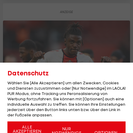
Datenschutz
Wählen Sie [Alle Akzeptieren] um allen Zwecken, Cookies
und Diensten zuzustimmen oder [Nur Notwendige] im LAOLA1
PUR Modus, ohne Tracking uns Peronsalisierung von
Werbung fortzufahren. Sie können mit [Optionen] auch eine
Offiziell: Chelsea holt nächsten teuren
individuelle Auswahl zu treffen. Sie können Ihre Einstellungen
Sechser an Bord
jederzeit über den Button links unten bzw. über den Link in
der Fußzeile anpassen.
Premier League
ALLE
NUR
AKZEPTIEREN
OPTIONEN
NOTWENDIGE