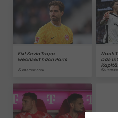
Fix! Kevin Trapp
Nach T
wechselt nach Paris
Das is
Kapitä
International
Deutsch