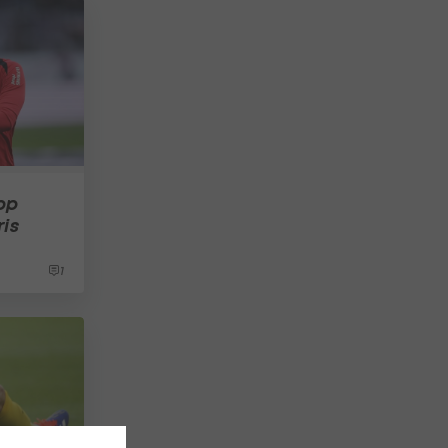
pp
ris
1