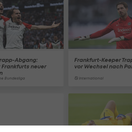
rapp-Abgang:
Frankfurt-Keeper Tra
t Frankfurts neuer
vor Wechsel nach Pa
n
e Bundesliga
International