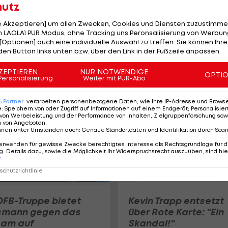
hutz
le Akzeptieren] um allen Zwecken, Cookies und Diensten zuzustimme
 LAOLA1 PUR Modus, ohne Tracking uns Peronsalisierung von Werbung
Eintracht Frankfurt
[Optionen] auch eine individuelle Auswahl zu treffen. Sie können Ihre
muss wochenlang
den Button links unten bzw. über den Link in der Fußzeile anpassen.
Stammkeeper vorge
Deutsche Bundesliga
ZEPTIEREN
NUR NOTWENDIGE
OPTI
Personalisierung
Weiter mit PUR-Abo
6
Partner
verarbeiten personenbezogene Daten, wie Ihre IP-Adresse und Browser-
e
:
Speichern von oder Zugriff auf Informationen auf einem Endgerät; Personalisi
von Werbeleistung und der Performance von Inhalten, Zielgruppenforschung sow
g von Angeboten
.
nnen unter Umständen auch
:
Genaue Standortdaten und Identifikation durch Sca
erwenden für gewisse Zwecke berechtigtes Interesse als Rechtsgrundlage für d
. Details dazu, sowie die Möglichkeit Ihr Widerspruchsrecht auszuüben, sind hie
r
chutzrichtlinie
DFB-Truppe bietet
Kevin Trapp entsetzt
smann gegen das
über Rote Karte: "Ein
eam auf
Skandal!"