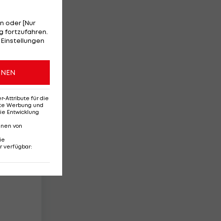
n oder [Nur
 fortzufahren.
 Einstellungen
ben
ONEN
Attribute für die
erte Werbung und
ie Entwicklung
nnen von
ie
r verfügbar
: