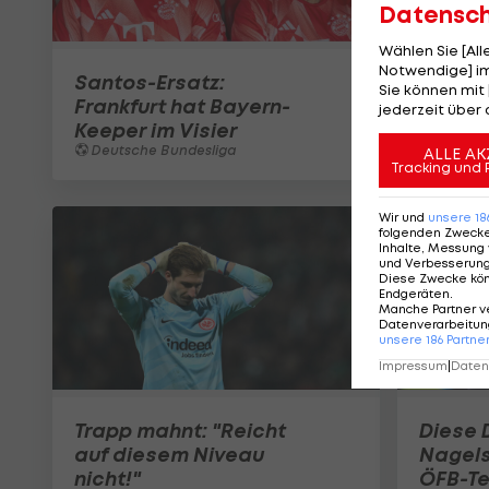
Datensc
Wählen Sie [Al
Notwendige] im
Santos-Ersatz:
Sie können mit 
Frankfurt hat Bayern-
jederzeit über 
Keeper im Visier
Deutsche Bundesliga
ALLE AK
Tracking und 
Wir und
unsere
18
folgenden Zweck
Inhalte, Messung 
und Verbesserun
Diese Zwecke kö
Endgeräten
.
Manche Partner v
Datenverarbeitung
unsere
186
Partne
Impressum
|
Datens
Trapp mahnt: "Reicht
Diese 
auf diesem Niveau
Nagel
nicht!"
ÖFB-T