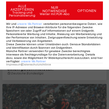
ALLE
NUR
AKZEPTIEREN
OPTIONEN
NOTWENDIGE
Tracking und
Weiter mit PUR-Abo
Personalisierung
Wir und
unsere
186
Partner
verarbeiten personenbezogene Daten, wie
Ihre IP-Adresse und Browser-Attribute für die folgenden Zwecke
:
Speichern von oder Zugriff auf Informationen auf einem Endgerät;
Personalisierte Werbung und Inhalte, Messung von Werbeleistung und
der Performance von Inhalten, Zielgruppenforschung sowie Entwicklung
und Verbesserung von Angeboten
.
Diese Zwecke können unter Umständen auch
:
Genaue Standortdaten
und Identifikation durch Scannen von Endgeräten
.
Manche Partner verwenden für gewisse Zwecke berechtigtes
Interesse als Rechtsgrundlage für die Datenverarbeitung. Details
dazu, sowie die Möglichkeit Ihr Widerspruchsrecht auszuüben, sind hier
verfügbar
:
unsere
186
Partner
Leverkusen in Ekstase: "Jetzt habt ihr
Impressum
|
Datenschutzrichtlinie
einen guten Meister!"
Deutsche Bundesliga