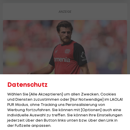
Datenschutz
Wählen Sie [Alle Akzeptieren] um allen Zwecken, Cookies
und Diensten zuzustimmen oder [Nur Notwendige] im LAOLA1
Leverkusen-Star hält von CL-Reform
PUR Modus, ohne Tracking uns Peronsalisierung von
"gar nichts"
Werbung fortzufahren. Sie können mit [Optionen] auch eine
Champions League
5
individuelle Auswahl zu treffen. Sie können Ihre Einstellungen
jederzeit über den Button links unten bzw. über den Link in
der Fußzeile anpassen.