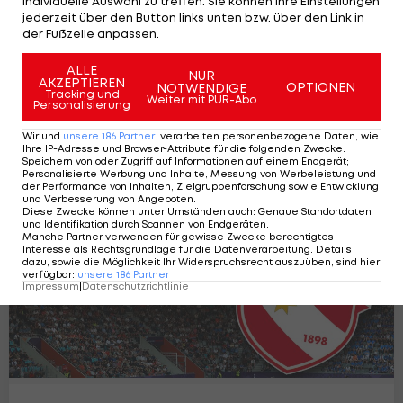
individuelle Auswahl zu treffen. Sie können Ihre Einstellungen
jederzeit über den Button links unten bzw. über den Link in
der Fußzeile anpassen.
ALLE
NUR
AKZEPTIEREN
Ex-Rapidler Dursun bei Sensationsklub
OPTIONEN
NOTWENDIGE
Tracking und
Weiter mit PUR-Abo
Thun: "Kann es gar nicht realisieren"
Personalisierung
Reportage
11
Wir und
unsere
186
Partner
verarbeiten personenbezogene Daten, wie
Ihre IP-Adresse und Browser-Attribute für die folgenden Zwecke
:
Speichern von oder Zugriff auf Informationen auf einem Endgerät;
Personalisierte Werbung und Inhalte, Messung von Werbeleistung und
der Performance von Inhalten, Zielgruppenforschung sowie Entwicklung
und Verbesserung von Angeboten
.
Diese Zwecke können unter Umständen auch
:
Genaue Standortdaten
und Identifikation durch Scannen von Endgeräten
.
Manche Partner verwenden für gewisse Zwecke berechtigtes
Interesse als Rechtsgrundlage für die Datenverarbeitung. Details
dazu, sowie die Möglichkeit Ihr Widerspruchsrecht auszuüben, sind hier
verfügbar
:
unsere
186
Partner
Impressum
|
Datenschutzrichtlinie