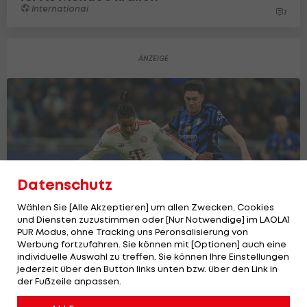
International
1
Datenschutz
Wählen Sie [Alle Akzeptieren] um allen Zwecken, Cookies
und Diensten zuzustimmen oder [Nur Notwendige] im LAOLA1
PUR Modus, ohne Tracking uns Peronsalisierung von
Werbung fortzufahren. Sie können mit [Optionen] auch eine
individuelle Auswahl zu treffen. Sie können Ihre Einstellungen
"Finale dahoam" futsch! Inter eliminiert
jederzeit über den Button links unten bzw. über den Link in
der Fußzeile anpassen.
Bayern
Champions League
22