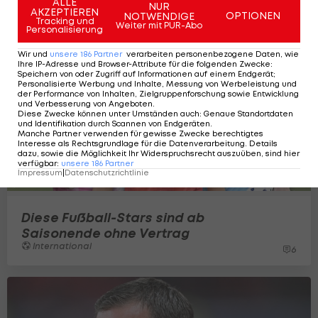
ALLE
NUR
AKZEPTIEREN
OPTIONEN
NOTWENDIGE
Tracking und
Weiter mit PUR-Abo
Personalisierung
Wir und
unsere
186
Partner
verarbeiten personenbezogene Daten, wie
Ihre IP-Adresse und Browser-Attribute für die folgenden Zwecke
:
Speichern von oder Zugriff auf Informationen auf einem Endgerät;
Personalisierte Werbung und Inhalte, Messung von Werbeleistung und
der Performance von Inhalten, Zielgruppenforschung sowie Entwicklung
und Verbesserung von Angeboten
.
Diese Zwecke können unter Umständen auch
:
Genaue Standortdaten
und Identifikation durch Scannen von Endgeräten
.
Manche Partner verwenden für gewisse Zwecke berechtigtes
Interesse als Rechtsgrundlage für die Datenverarbeitung. Details
dazu, sowie die Möglichkeit Ihr Widerspruchsrecht auszuüben, sind hier
verfügbar
:
unsere
186
Partner
Impressum
|
Datenschutzrichtlinie
Diese Fußball-Stars sind ab
Saisonende ohne Vertrag
International
6