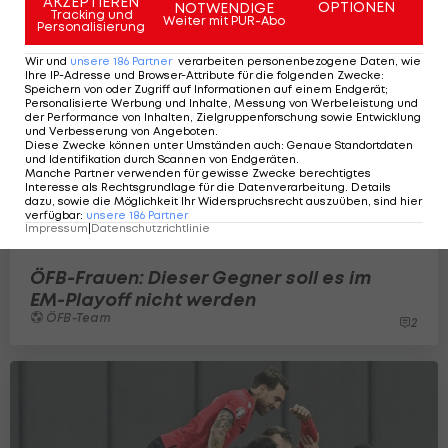
AKZEPTIEREN
OPTIONEN
NOTWENDIGE
Tracking und
Weiter mit PUR-Abo
Personalisierung
Wir und
unsere
186
Partner
verarbeiten personenbezogene Daten, wie
Ihre IP-Adresse und Browser-Attribute für die folgenden Zwecke
:
Speichern von oder Zugriff auf Informationen auf einem Endgerät;
Personalisierte Werbung und Inhalte, Messung von Werbeleistung und
der Performance von Inhalten, Zielgruppenforschung sowie Entwicklung
und Verbesserung von Angeboten
.
Diese Zwecke können unter Umständen auch
:
Genaue Standortdaten
und Identifikation durch Scannen von Endgeräten
.
Manche Partner verwenden für gewisse Zwecke berechtigtes
Interesse als Rechtsgrundlage für die Datenverarbeitung. Details
dazu, sowie die Möglichkeit Ihr Widerspruchsrecht auszuüben, sind hier
verfügbar
:
unsere
186
Partner
Impressum
|
Datenschutzrichtlinie
ÖFB-Frauen: Dieser Gegner soll es im
EM-Playoff nicht werden
ÖFB-Team
2