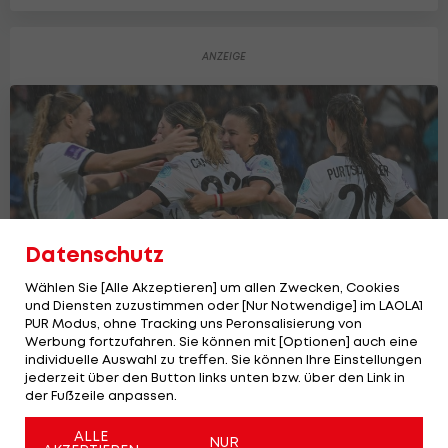
Datenschutz
Wählen Sie [Alle Akzeptieren] um allen Zwecken, Cookies
und Diensten zuzustimmen oder [Nur Notwendige] im LAOLA1
PUR Modus, ohne Tracking uns Peronsalisierung von
Werbung fortzufahren. Sie können mit [Optionen] auch eine
individuelle Auswahl zu treffen. Sie können Ihre Einstellungen
Stark! ÖFB-Frauen fixieren binnen
jederzeit über den Button links unten bzw. über den Link in
sieben Minuten klaren Sieg
der Fußzeile anpassen.
ÖFB-Team
2
ALLE
NUR