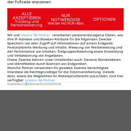
der Fußzeile anpassen.
ALLE
NUR
AKZEPTIEREN
OPTIONEN
NOTWENDIGE
Tracking und
Weiter mit PUR-Abo
Personalisierung
Wir und
unsere
186
Partner
verarbeiten personenbezogene Daten, wie
Ihre IP-Adresse und Browser-Attribute für die folgenden Zwecke
:
Speichern von oder Zugriff auf Informationen auf einem Endgerät;
Personalisierte Werbung und Inhalte, Messung von Werbeleistung und
der Performance von Inhalten, Zielgruppenforschung sowie Entwicklung
Die "Piefke-Saga" der Bundesliga-
und Verbesserung von Angeboten
.
Trainer
Diese Zwecke können unter Umständen auch
:
Genaue Standortdaten
und Identifikation durch Scannen von Endgeräten
.
Bundesliga
5
Manche Partner verwenden für gewisse Zwecke berechtigtes
Interesse als Rechtsgrundlage für die Datenverarbeitung. Details
dazu, sowie die Möglichkeit Ihr Widerspruchsrecht auszuüben, sind hier
verfügbar
:
unsere
186
Partner
Impressum
|
Datenschutzrichtlinie