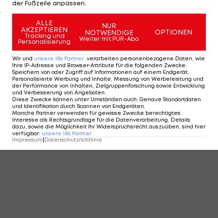
der Fußzeile anpassen.
ALLE
NUR
AKZEPTIEREN
OPTIONEN
NOTWENDIGE
Tracking und
Weiter mit PUR-Abo
Personalisierung
Wir und
unsere
186
Partner
verarbeiten personenbezogene Daten, wie
Ihre IP-Adresse und Browser-Attribute für die folgenden Zwecke
:
Speichern von oder Zugriff auf Informationen auf einem Endgerät;
Personalisierte Werbung und Inhalte, Messung von Werbeleistung und
der Performance von Inhalten, Zielgruppenforschung sowie Entwicklung
Diese Tennis-Stars haben das meiste
und Verbesserung von Angeboten
.
Karriere-Preisgeld abgestaubt
Diese Zwecke können unter Umständen auch
:
Genaue Standortdaten
und Identifikation durch Scannen von Endgeräten
.
Tennis
6
Manche Partner verwenden für gewisse Zwecke berechtigtes
Interesse als Rechtsgrundlage für die Datenverarbeitung. Details
dazu, sowie die Möglichkeit Ihr Widerspruchsrecht auszuüben, sind hier
verfügbar
:
unsere
186
Partner
Impressum
|
Datenschutzrichtlinie