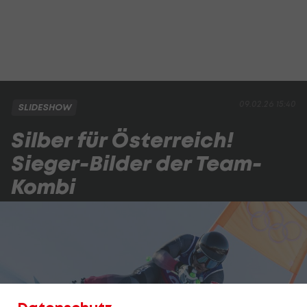
09.02.26 15:40
SLIDESHOW
Silber für Österreich!
Sieger-Bilder der Team-
Kombi