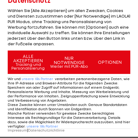
Datenschutz
Wählen Sie [Alle Akzeptieren] um allen Zwecken, Cookies
und Diensten zuzustimmen oder [Nur Notwendige] im LAOLA1
PUR Modus, ohne Tracking uns Peronsalisierung von
Werbung fortzufahren. Sie können mit [Optionen] auch eine
individuelle Auswahl zu treffen. Sie können Ihre Einstellungen
3/19
Foto: GEPA
jederzeit über den Button links unten bzw. über den Link in
der Fußzeile anpassen.
SILBER: Kriechmayr/Feller
ALLE
NUR
AKZEPTIEREN
OPTIONEN
NOTWENDIGE
Tracking und
Weiter mit PUR-Abo
Personalisierung
3 VON 19
Wir und
unsere
186
Partner
verarbeiten personenbezogene Daten, wie
Ihre IP-Adresse und Browser-Attribute für die folgenden Zwecke
:
Speichern von oder Zugriff auf Informationen auf einem Endgerät;
Personalisierte Werbung und Inhalte, Messung von Werbeleistung und
der Performance von Inhalten, Zielgruppenforschung sowie Entwicklung
KOMMENTARE
und Verbesserung von Angeboten
.
Diese Zwecke können unter Umständen auch
:
Genaue Standortdaten
und Identifikation durch Scannen von Endgeräten
.
Manche Partner verwenden für gewisse Zwecke berechtigtes
Interesse als Rechtsgrundlage für die Datenverarbeitung. Details
dazu, sowie die Möglichkeit Ihr Widerspruchsrecht auszuüben, sind hier
verfügbar
:
unsere
186
Partner
Impressum
|
Datenschutzrichtlinie