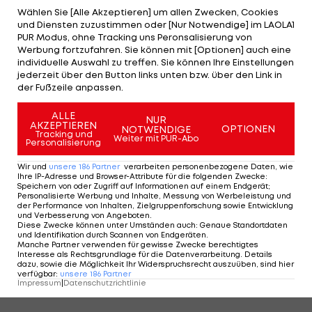
Wählen Sie [Alle Akzeptieren] um allen Zwecken, Cookies
und Diensten zuzustimmen oder [Nur Notwendige] im LAOLA1
PUR Modus, ohne Tracking uns Peronsalisierung von
Werbung fortzufahren. Sie können mit [Optionen] auch eine
3/15
Foto: GETTY
individuelle Auswahl zu treffen. Sie können Ihre Einstellungen
jederzeit über den Button links unten bzw. über den Link in
BRONZE: Anna Swenn-Larsson
der Fußzeile anpassen.
ALLE
NUR
AKZEPTIEREN
OPTIONEN
NOTWENDIGE
Tracking und
Weiter mit PUR-Abo
3 VON 15
Personalisierung
Wir und
unsere
186
Partner
verarbeiten personenbezogene Daten, wie
Ihre IP-Adresse und Browser-Attribute für die folgenden Zwecke
:
Speichern von oder Zugriff auf Informationen auf einem Endgerät;
Personalisierte Werbung und Inhalte, Messung von Werbeleistung und
KOMMENTARE
der Performance von Inhalten, Zielgruppenforschung sowie Entwicklung
und Verbesserung von Angeboten
.
Diese Zwecke können unter Umständen auch
:
Genaue Standortdaten
und Identifikation durch Scannen von Endgeräten
.
Manche Partner verwenden für gewisse Zwecke berechtigtes
Interesse als Rechtsgrundlage für die Datenverarbeitung. Details
dazu, sowie die Möglichkeit Ihr Widerspruchsrecht auszuüben, sind hier
verfügbar
:
unsere
186
Partner
Impressum
|
Datenschutzrichtlinie