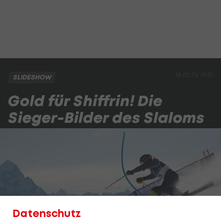
18.02.26 15:01
SLIDESHOW
Gold für Shiffrin! Die
Sieger-Bilder des Slaloms
Datenschutz