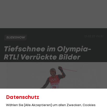
13.02.22 06:51
SLIDESHOW
Tiefschnee im Olympia-
RTL! Verrückte Bilder
Datenschutz
Wählen Sie [Alle Akzeptieren] um allen Zwecken, Cookies