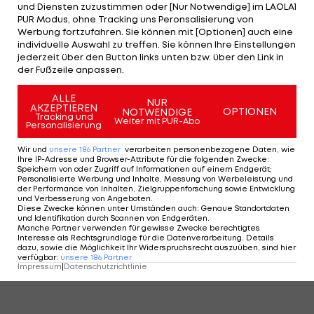
und Diensten zuzustimmen oder [Nur Notwendige] im LAOLA1
PUR Modus, ohne Tracking uns Peronsalisierung von
Werbung fortzufahren. Sie können mit [Optionen] auch eine
individuelle Auswahl zu treffen. Sie können Ihre Einstellungen
jederzeit über den Button links unten bzw. über den Link in
4/8
Foto: getty
der Fußzeile anpassen.
ALLE
NUR
4 VON 8
AKZEPTIEREN
OPTIONEN
NOTWENDIGE
Tracking und
Weiter mit PUR-Abo
Personalisierung
Wir und
unsere
186
Partner
verarbeiten personenbezogene Daten, wie
Ihre IP-Adresse und Browser-Attribute für die folgenden Zwecke
:
KOMMENTARE
Speichern von oder Zugriff auf Informationen auf einem Endgerät;
Personalisierte Werbung und Inhalte, Messung von Werbeleistung und
der Performance von Inhalten, Zielgruppenforschung sowie Entwicklung
und Verbesserung von Angeboten
.
Diese Zwecke können unter Umständen auch
:
Genaue Standortdaten
und Identifikation durch Scannen von Endgeräten
.
Manche Partner verwenden für gewisse Zwecke berechtigtes
Interesse als Rechtsgrundlage für die Datenverarbeitung. Details
dazu, sowie die Möglichkeit Ihr Widerspruchsrecht auszuüben, sind hier
verfügbar
:
unsere
186
Partner
Impressum
|
Datenschutzrichtlinie