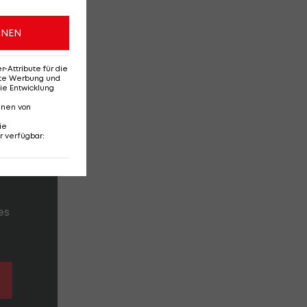
ONEN
Attribute für die
erte Werbung und
ie Entwicklung
nnen von
s
ie
r verfügbar
:
es