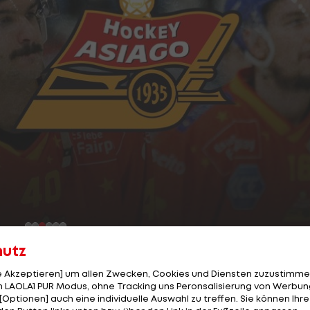
hutz
3/14
le Akzeptieren] um allen Zwecken, Cookies und Diensten zuzustimme
 LAOLA1 PUR Modus, ohne Tracking uns Peronsalisierung von Werbung
[Optionen] auch eine individuelle Auswahl zu treffen. Sie können Ihre