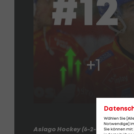
Datensc
Wählen Sie [Al
Notwendige] im
Asiago Hockey (6-2-6-17)
Sie können mit 