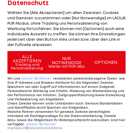
Datenschutz
Wählen Sie [Alle Akzeptieren] um allen Zwecken, Cookies
und Diensten zuzustimmen oder [Nur Notwendige] im LAOLA1
PUR Modus, ohne Tracking uns Peronsalisierung von
Werbung fortzufahren. Sie können mit [Optionen] auch eine
individuelle Auswahl zu treffen. Sie können Ihre Einstellungen
jederzeit über den Button links unten bzw. über den Link in
der Fußzeile anpassen.
ALLE
NUR
AKZEPTIEREN
OPTIONEN
NOTWENDIGE
Tracking und
Weiter mit PUR-Abo
Personalisierung
Wir und
unsere
186
Partner
verarbeiten personenbezogene Daten, wie
Ihre IP-Adresse und Browser-Attribute für die folgenden Zwecke
:
Speichern von oder Zugriff auf Informationen auf einem Endgerät;
Personalisierte Werbung und Inhalte, Messung von Werbeleistung und
der Performance von Inhalten, Zielgruppenforschung sowie Entwicklung
und Verbesserung von Angeboten
.
Diese Zwecke können unter Umständen auch
:
Genaue Standortdaten
und Identifikation durch Scannen von Endgeräten
.
Manche Partner verwenden für gewisse Zwecke berechtigtes
Interesse als Rechtsgrundlage für die Datenverarbeitung. Details
dazu, sowie die Möglichkeit Ihr Widerspruchsrecht auszuüben, sind hier
verfügbar
:
unsere
186
Partner
Impressum
|
Datenschutzrichtlinie